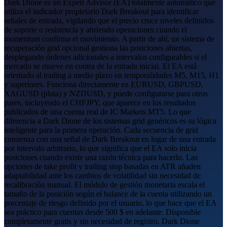
Dark Dione es un Expert Advisor (EA) totalmente automático que
utiliza el indicador propietario Dark Breakout para identificar
señales de entrada, vigilando que el precio cruce niveles definidos
de soporte o resistencia y abriendo operaciones cuando el
momentum confirma el movimiento. A partir de ahí, un sistema de
recuperación grid opcional gestiona las posiciones abiertas,
desplegando órdenes adicionales a intervalos configurables si el
mercado se mueve en contra de la entrada inicial. El EA está
orientado al trading a medio plazo en temporalidades M5, M15, H1
y superiores. Funciona directamente en EURUSD, GBPUSD,
XAGUSD (plata) y NZDUSD, y puede configurarse para otros
pares, incluyendo el CHFJPY, que aparece en los resultados
publicados de una cuenta real de IC Markets MT5. Lo que
diferencia a Dark Dione de los sistemas grid genéricos es su lógica
inteligente para la primera operación. Cada secuencia de grid
comienza con una señal de Dark Breakout en lugar de una entrada
por intervalo arbitrario, lo que significa que el EA solo inicia
posiciones cuando existe una razón técnica para hacerlo. Las
opciones de take profit y trailing stop basadas en ATR añaden
adaptabilidad ante los cambios de volatilidad sin necesidad de
recalibración manual. El módulo de gestión monetaria escala el
tamaño de la posición según el balance de la cuenta utilizando un
porcentaje de riesgo definido por el usuario, lo que hace que el EA
sea práctico para cuentas desde 500 $ en adelante. Disponible
completamente gratis y sin necesidad de registro, Dark Dione