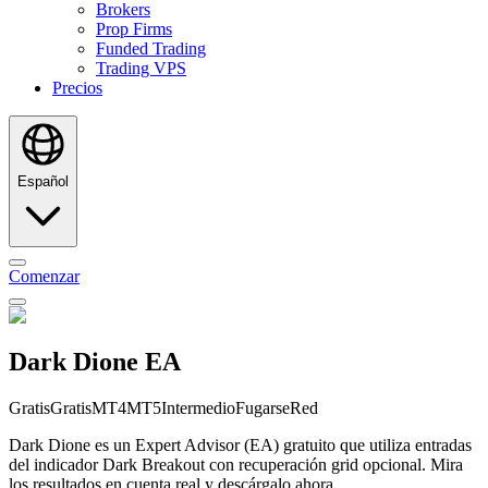
Brokers
Prop Firms
Funded Trading
Trading VPS
Precios
Español
Comenzar
Dark Dione EA
Gratis
Gratis
MT4
MT5
Intermedio
Fugarse
Red
Dark Dione es un Expert Advisor (EA) gratuito que utiliza entradas
del indicador Dark Breakout con recuperación grid opcional. Mira
los resultados en cuenta real y descárgalo ahora.