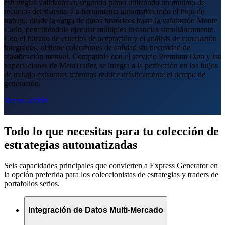
estrategias validadas en segundo plano utilizando un mínimo de
recursos del sistema. La herramienta automatiza todo el flujo de
trabajo, desde la carga de datos históricos hasta la validación Monte
Carlo, permitiéndole ejecutar múltiples instancias simultáneamente.
Con el filtrado de criterios de aceptación y el análisis de correlación
integrados, obtiene colecciones de calidad sin necesidad de
clasificación manual. Compatible con el servicio Premium Data y las
exportaciones de MetaTrader, se integra a la perfección en los flujos
de trabajo existentes mientras reduce drásticamente el tiempo de
generación.
Ver en acción
Todo lo que necesitas para tu colección de
estrategias automatizadas
Seis capacidades principales que convierten a Express Generator en
la opción preferida para los coleccionistas de estrategias y traders de
portafolios serios.
Integración de Datos Multi-Mercado