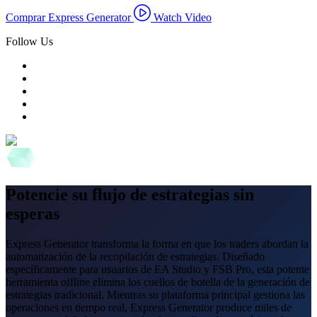
Comprar Express Generator
Watch Video
Follow Us
Potencie su flujo de estrategias sin
esperas
Express Generator transforma la forma en que los traders abordan la
automatización de la recopilación de estrategias. Diseñado
específicamente para usuarios de EA Studio y FSB Pro, esta potente
herramienta offline elimina los cuellos de botella de la generación de
estrategias tradicional. Mientras su plataforma principal gestiona las
operaciones en tiempo real, Express Generator produce miles de