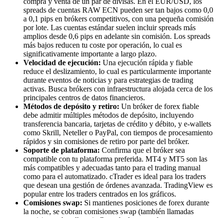
compra y venta de un par de divisas. En el EUR/USD, los
spreads de cuentas RAW ECN pueden ser tan bajos como 0,0
a 0,1 pips en brókers competitivos, con una pequeña comisión
por lote. Las cuentas estándar suelen incluir spreads más
amplios desde 0,6 pips en adelante sin comisión. Los spreads
más bajos reducen tu coste por operación, lo cual es
significativamente importante a largo plazo.
Velocidad de ejecución:
Una ejecución rápida y fiable
reduce el deslizamiento, lo cual es particularmente importante
durante eventos de noticias y para estrategias de trading
activas. Busca brókers con infraestructura alojada cerca de los
principales centros de datos financieros.
Métodos de depósito y retiro:
Un bróker de forex fiable
debe admitir múltiples métodos de depósito, incluyendo
transferencia bancaria, tarjetas de crédito y débito, y e-wallets
como Skrill, Neteller o PayPal, con tiempos de procesamiento
rápidos y sin comisiones de retiro por parte del bróker.
Soporte de plataforma:
Confirma que el bróker sea
compatible con tu plataforma preferida. MT4 y MT5 son las
más compatibles y adecuadas tanto para el trading manual
como para el automatizado. cTrader es ideal para los traders
que desean una gestión de órdenes avanzada. TradingView es
popular entre los traders centrados en los gráficos.
Comisiones swap:
Si mantienes posiciones de forex durante
la noche, se cobran comisiones swap (también llamadas