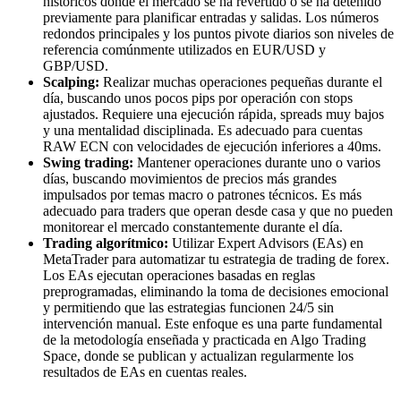
históricos donde el mercado se ha revertido o se ha detenido
previamente para planificar entradas y salidas. Los números
redondos principales y los puntos pivote diarios son niveles de
referencia comúnmente utilizados en EUR/USD y
GBP/USD.
Scalping:
Realizar muchas operaciones pequeñas durante el
día, buscando unos pocos pips por operación con stops
ajustados. Requiere una ejecución rápida, spreads muy bajos
y una mentalidad disciplinada. Es adecuado para cuentas
RAW ECN con velocidades de ejecución inferiores a 40ms.
Swing trading:
Mantener operaciones durante uno o varios
días, buscando movimientos de precios más grandes
impulsados por temas macro o patrones técnicos. Es más
adecuado para traders que operan desde casa y que no pueden
monitorear el mercado constantemente durante el día.
Trading algorítmico:
Utilizar Expert Advisors (EAs) en
MetaTrader para automatizar tu estrategia de trading de forex.
Los EAs ejecutan operaciones basadas en reglas
preprogramadas, eliminando la toma de decisiones emocional
y permitiendo que las estrategias funcionen 24/5 sin
intervención manual. Este enfoque es una parte fundamental
de la metodología enseñada y practicada en Algo Trading
Space, donde se publican y actualizan regularmente los
resultados de EAs en cuentas reales.