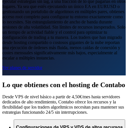
ejecutar estrategias sin lag, a una fracción de lo que pagarías en otros
lugares. Ya sea que estés ejecutando un único EA en EURUSD o
gestionando un portafolio de algoritmos en múltiples pares, obtienes
acceso root completo para configurar tu entorno exactamente como
lo necesites. Sin estrangulamiento de ancho de banda durante
sesiones de alta volatilidad. Sin límites de recursos inesperados. Solo
un tiempo de actividad fiable y el control para optimizar tu
configuración de trading a tu manera. Los traders que han migrado
desde hosting compartido o costosos gigantes de la nube reportan
una ejecución de órdenes más fluida, menos caídas de conexión y
costes mensuales significativamente más bajos, especialmente al
escalar a múltiples instancias.
Ver planes de servidor
Lo que obtienes con el hosting de Contabo
Desde VPS de nivel básico a partir de 4,50€/mes hasta servidores
dedicados de alto rendimiento, Contabo ofrece los recursos y la
flexibilidad que los traders algorítmicos necesitan para mantener sus
estrategias funcionando 24/5 sin interrupciones.
Configuraciones de VPS y VDS de altos recursos