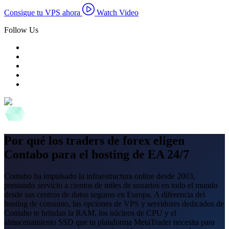
Consigue tu VPS ahora
Watch Video
Follow Us
Por qué los traders de forex eligen
Contabo para el hosting de EA 24/7
Contabo ha impulsado la infraestructura online desde 2003,
prestando servicio a cientos de miles de usuarios en todo el mundo
desde sus centros de datos seguros en Europa. A diferencia del
hosting de consumo, las opciones de VPS y servidores dedicados de
Contabo te brindan la RAM, los núcleos de CPU y el
almacenamiento SSD que tu plataforma MetaTrader necesita para