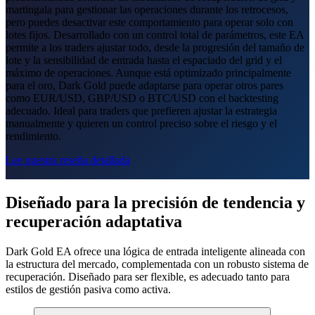
martingala para gestionar las operaciones durante los retrocesos,
pero puedes desactivar este comportamiento para operar solo con
lotes fijos. Desarrollado con un control total de parámetros, este EA
permite a los traders ajustar todo, desde la progresión del tamaño de
lote y la sensibilidad de entrada hasta el espaciado del grid y el
máximo de operaciones. Aunque está optimizado principalmente
para el oro, Dark Gold puede adaptarse para operar otros pares
como EUR/USD, GBP/USD o BTC/USD con el backtesting
adecuado. Ideal para traders que prefieren ajustar la estrategia
manualmente y quieren un control preciso sobre el riesgo y el
rendimiento.
Lee nuestra reseña detallada
Diseñado para la precisión de tendencia y
recuperación adaptativa
Dark Gold EA ofrece una lógica de entrada inteligente alineada con
la estructura del mercado, complementada con un robusto sistema de
recuperación. Diseñado para ser flexible, es adecuado tanto para
estilos de gestión pasiva como activa.