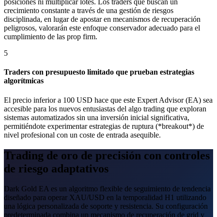
posiciones ni multiplicar lotes. Los traders que buscan un
crecimiento constante a través de una gestión de riesgos
disciplinada, en lugar de apostar en mecanismos de recuperación
peligrosos, valorarán este enfoque conservador adecuado para el
cumplimiento de las prop firm.
5
Traders con presupuesto limitado que prueban estrategias
algorítmicas
El precio inferior a 100 USD hace que este Expert Advisor (EA) sea
accesible para los nuevos entusiastas del algo trading que exploran
sistemas automatizados sin una inversión inicial significativa,
permitiéndote experimentar estrategias de ruptura (*breakout*) de
nivel profesional con un coste de entrada asequible.
Trading de oro de precisión con controles
de riesgo adaptativos
Dark Gold EA es un algoritmo flexible de seguimiento de tendencia
diseñado para operar XAU/USD en la temporalidad H1 utilizando
una lógica personalizada de soporte y resistencia. Su configuración
predeterminada combina un mecanismo de recuperación de grid y