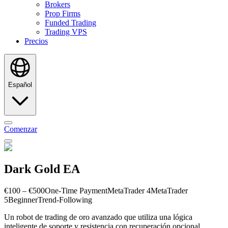
Brokers
Prop Firms
Funded Trading
Trading VPS
Precios
Español
Comenzar
Dark Gold EA
€100 – €500
One-Time Payment
MetaTrader 4
MetaTrader
5
Beginner
Trend-Following
Un robot de trading de oro avanzado que utiliza una lógica
inteligente de soporte y resistencia con recuperación opcional