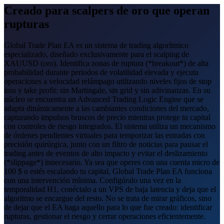
Creado para scalpers de oro que operan
rupturas
Global Trade Plan EA es un sistema de trading algorítmico
especializado, diseñado exclusivamente para el scalping de
XAUUSD (oro). Identifica zonas de ruptura (*breakout*) de alta
probabilidad durante periodos de volatilidad elevada y ejecuta
operaciones a velocidad relámpago utilizando niveles fijos de stop
loss y take profit: sin Martingale, sin grid y sin adivinanzas. En su
núcleo se encuentra un Advanced Trading Logic Engine que se
adapta dinámicamente a las cambiantes condiciones del mercado,
capturando impulsos bruscos de precio mientras protege tu capital
con controles de riesgo integrados. El sistema utiliza un mecanismo
de órdenes pendientes virtuales para temporizar las entradas con
precisión quirúrgica, junto con un filtro de noticias para pausar el
trading antes de eventos de alto impacto y evitar el deslizamiento
(*slippage*) innecesario. Ya sea que operes con una cuenta micro de
100 $ o estés escalando tu capital, Global Trade Plan EA funciona
con una intervención mínima. Configúralo una vez en la
temporalidad H1, conéctalo a un VPS de baja latencia y deja que el
algoritmo se encargue del resto. No se trata de mirar gráficos, sino
de dejar que el EA haga aquello para lo que fue creado: identificar
rupturas, gestionar el riesgo y cerrar operaciones eficientemente.