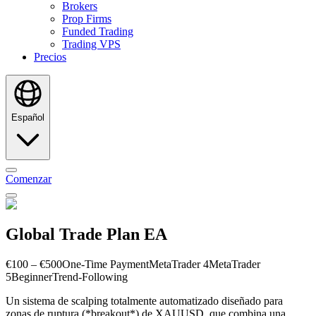
Brokers
Prop Firms
Funded Trading
Trading VPS
Precios
Español
Comenzar
Global Trade Plan EA
€100 – €500
One-Time Payment
MetaTrader 4
MetaTrader
5
Beginner
Trend-Following
Un sistema de scalping totalmente automatizado diseñado para
zonas de ruptura (*breakout*) de XAUUSD, que combina una