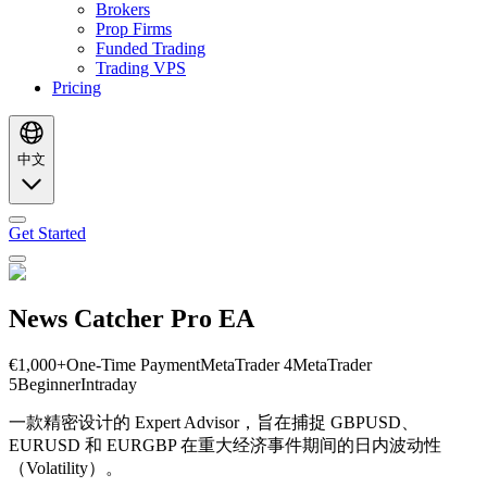
Brokers
Prop Firms
Funded Trading
Trading VPS
Pricing
中文
Get Started
News Catcher Pro EA
€1,000+
One-Time Payment
MetaTrader 4
MetaTrader
5
Beginner
Intraday
一款精密设计的 Expert Advisor，旨在捕捉 GBPUSD、
EURUSD 和 EURGBP 在重大经济事件期间的日内波动性
（Volatility）。