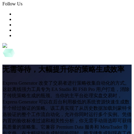
Follow Us
无需等待，大幅提升你的策略生成效率
Express Generator 改变了交易者进行策略收集自动化的方式。
这款离线强力工具专为 EA Studio 和 FSB Pro 用户打造，消除
了传统策略生成的瓶颈。当你的主平台处理实盘交易时，
Express Generator 可以在后台利用极低的系统资源快速生成数
千个经过验证的策略。该工具实现了从历史数据加载到蒙特卡
洛验证的整个工作流自动化，允许你同时运行多个实例。凭借
内置的验收标准过滤和相关性分析，你无需手动筛选即可获得
高质量的策略集。它兼容 Premium Data 服务和 MetaTrader 导
出文件，在大幅缩短生成时间的同时，能无缝集成到现有工作