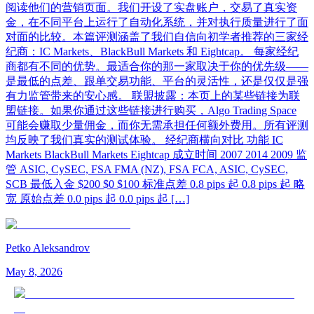
阅读他们的营销页面。我们开设了实盘账户，交易了真实资
金，在不同平台上运行了自动化系统，并对执行质量进行了面
对面的比较。本篇评测涵盖了我们自信向初学者推荐的三家经
纪商：IC Markets、BlackBull Markets 和 Eightcap。 每家经纪
商都有不同的优势。最适合你的那一家取决于你的优先级——
是最低的点差、跟单交易功能、平台的灵活性，还是仅仅是强
有力监管带来的安心感。 联盟披露：本页上的某些链接为联
盟链接。如果你通过这些链接进行购买，Algo Trading Space
可能会赚取少量佣金，而你无需承担任何额外费用。所有评测
均反映了我们真实的测试体验。 经纪商横向对比 功能 IC
Markets BlackBull Markets Eightcap 成立时间 2007 2014 2009 监
管 ASIC, CySEC, FSA FMA (NZ), FSA FCA, ASIC, CySEC,
SCB 最低入金 $200 $0 $100 标准点差 0.8 pips 起 0.8 pips 起 略
宽 原始点差 0.0 pips 起 0.0 pips 起 […]
Petko Aleksandrov
May 8, 2026