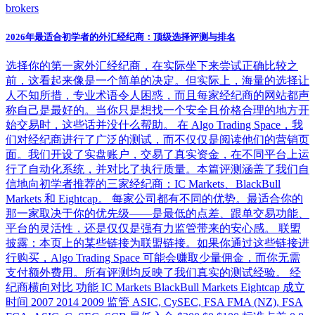
brokers
2026年最适合初学者的外汇经纪商：顶级选择评测与排名
选择你的第一家外汇经纪商，在实际坐下来尝试正确比较之
前，这看起来像是一个简单的决定。但实际上，海量的选择让
人不知所措，专业术语令人困惑，而且每家经纪商的网站都声
称自己是最好的。当你只是想找一个安全且价格合理的地方开
始交易时，这些话并没什么帮助。 在 Algo Trading Space，我
们对经纪商进行了广泛的测试，而不仅仅是阅读他们的营销页
面。我们开设了实盘账户，交易了真实资金，在不同平台上运
行了自动化系统，并对比了执行质量。本篇评测涵盖了我们自
信地向初学者推荐的三家经纪商：IC Markets、BlackBull
Markets 和 Eightcap。 每家公司都有不同的优势。最适合你的
那一家取决于你的优先级——是最低的点差、跟单交易功能、
平台的灵活性，还是仅仅是强有力监管带来的安心感。 联盟
披露：本页上的某些链接为联盟链接。如果你通过这些链接进
行购买，Algo Trading Space 可能会赚取少量佣金，而你无需
支付额外费用。所有评测均反映了我们真实的测试经验。 经
纪商横向对比 功能 IC Markets BlackBull Markets Eightcap 成立
时间 2007 2014 2009 监管 ASIC, CySEC, FSA FMA (NZ), FSA