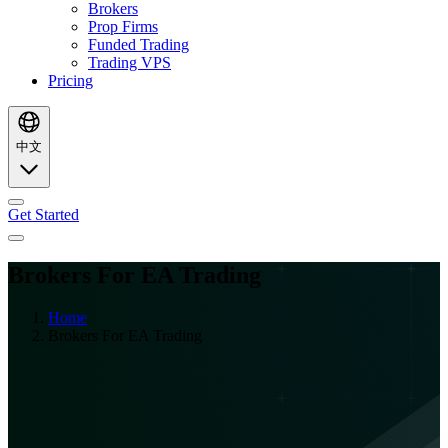
Brokers
Prop Firms
Funded Trading
Trading VPS
Pricing
中文
Get Started
Brokers For EA Trading
Home
Brokers For EA Trading