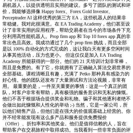
易机器人，以提供透明且实用的建议。多亏了团队的测试和评
价，我能够选择像 Happy forex、Forex Gold Investor、
Perceptrader AI 这样优秀的第三方 EA，这些机器人的结果非
常稳健。我对此很满意。在 EA Trading Academy，他们甚至设
计了非常实用的应用程序，帮助交易者在当今的市场条件下充
分利用高性能机器人。Prop firm app 和 Top 10 forex app 真的非
常出色且高效。我成功通过了几个 prop firm 挑战，而且全部
是以 100% 自动化的方式完成的，这让我白天有更多空闲时间
从事其他活动，压力也更小。 但这仅仅是加入 EA Trading
Academy 所能获得的一部分。他们的 21 天培训计划非常棒，
而且是免费的。有了它，你就拥有了正确融入算法交易世界的
全部基础。课程清晰且有趣，充满了 Petko 那种具有感染力的
好心情。他的团队还发布了大量测试和方法论视频，非常有
用。 最重要的是，一件至关重要的事情：这是一个真正的团
队，对客户非常有帮助，具有极强的服务意识和无私的慷慨。
他们不吝于根据场合提供奖金和礼物。骗子和其他逐利者绝不
会做出如此慷慨和人性化的举动 ;-) 当然，它是一家公司，所
以他们销售产品，但他们是在强大的价值观基础上经营的。你
并不经常能发现有这么多产品和服务提供免费报价
（Offer）、折扣率和其他奖金。他们是值得信赖的人，旨在
帮助客户在交易旅程中取得成功。当我看到一些非常负面的评