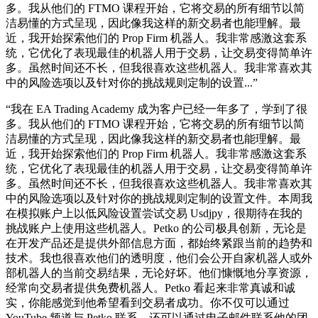
多。我从他们的 FTMO 课程开始，它将交易的所有细节以简
洁易懂的方式呈现，因此像我这样的新交易者也能理解。最
近，我开始探索他们的 Prop Firm 机器人。我非常感激这套系
统，它优化了表现最佳的机器人用于交易，让交易变得简单许
多。虽然时间还不长，但我很喜欢这些机器人。我非常喜欢其
中的风险选项以及针对你的挑战规则定制的设置...
”
“
我在 EA Trading Academy 成为客户已经一年多了，学到了很
多。我从他们的 FTMO 课程开始，它将交易的所有细节以简
洁易懂的方式呈现，因此像我这样的新交易者也能理解。最
近，我开始探索他们的 Prop Firm 机器人。我非常感激这套系
统，它优化了表现最佳的机器人用于交易，让交易变得简单许
多。虽然时间还不长，但我很喜欢这些机器人。我非常喜欢其
中的风险选项以及针对你的挑战规则定制的设置文件。本周我
在模拟账户上以低风险设置尝试交易 Usdjpy，很期待在我的
挑战账户上使用这些机器人。Petko 的公司极具创新，无论是
在开发产品还是提供外部信息方面，都始终紧跟当前的趋势和
技术。我也很喜欢他们的透明度，他们会公开自家机器人或外
部机器人的当前交易结果，无论好坏。他们慷慨地分享资源，
经常向交易者提供免费机器人。Petko 看起来非常真诚和诚
实，你能感觉到他希望看到交易者成功。你不仅可以通过
YouTube 频道与 Petko 联系，还可以通过电子邮件联系他的团