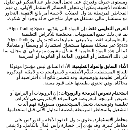
ومستوى خبرتك وقدرتك على تحمل المخاطر عند التفكير في تداول
العملات الأجنبية. يمكن أن تتجاوز الخسائر الاستثمار الأولي. إن فهم
المخاطر المرتبطة بتداول العملات الأجنبية أمر بالغ الأهمية، التحاور
مع مستشار مالي مستقل هو خيار متاح في حالة وجود أي شكوك.
الغرض التعليمي فقط:
إن المواد التي يقدّمها Algo Trading Space،
بما في ذلك جميع الفيديوهات، مخصّصة للأغراض التعليمية
والمعلوماتية فقط، ولا ينبغي اعتبارها نصائح تداول. وAlgo Trading
Space غير مسجّلة بصفتها مستشارًا استثماريًا أو وسيطًا أو متعاملًا.
كما أن هذه المواد التعليمية لا تشكّل مشورة مهنية في أي مجال، بما
في ذلك الاستثمار أو الشؤون المالية أو القانونية أو الضريبية.
الأداء السابق والمواد التعليمية:
الأداء السابق ليس مؤشرًا موثوقًا
للنتائج المستقبلية. تُقدَّم الأنظمة والاستراتيجيات والأمثلة المذكورة
لأغراض تعليمية وتوضيحية، وقد تتضمن نتائج أداء افتراضية أو
محاكاة، وهي تحتوي بطبيعتها على قيود معينة.
استخدام نصوص البرمجة والروبوتات:
إن الروبوتات أو البرامج أو
نصوص البرمجة المعروضة في الموقع الإلكتروني هي لأغراض
تعليمية وتوضيحية. يتحمل المستخدمون مسؤولية فهم آليات
التشغيل والمخاطر المرتبطة بأنظمة التداول الآلي قبل استخدامها.
مخاطر الاستثمار:
ينطوي تداول العقود الآجلة والفوركس على
مخاطر كبيرة، وقد يؤدي إلى خسارة رأس المال بالكامل. ولا ينبغي