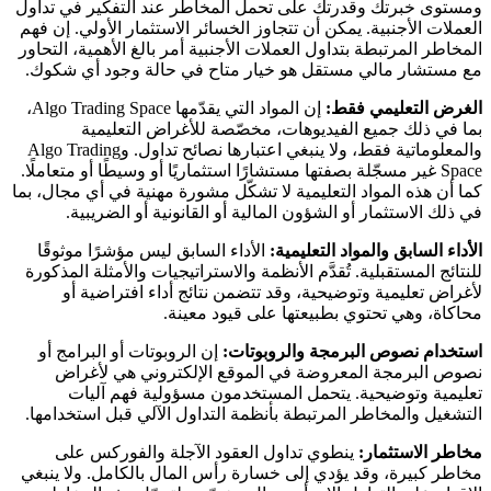
ومستوى خبرتك وقدرتك على تحمل المخاطر عند التفكير في تداول
العملات الأجنبية. يمكن أن تتجاوز الخسائر الاستثمار الأولي. إن فهم
المخاطر المرتبطة بتداول العملات الأجنبية أمر بالغ الأهمية، التحاور
مع مستشار مالي مستقل هو خيار متاح في حالة وجود أي شكوك.
الغرض التعليمي فقط:
إن المواد التي يقدّمها Algo Trading Space،
بما في ذلك جميع الفيديوهات، مخصّصة للأغراض التعليمية
والمعلوماتية فقط، ولا ينبغي اعتبارها نصائح تداول. وAlgo Trading
Space غير مسجّلة بصفتها مستشارًا استثماريًا أو وسيطًا أو متعاملًا.
كما أن هذه المواد التعليمية لا تشكّل مشورة مهنية في أي مجال، بما
في ذلك الاستثمار أو الشؤون المالية أو القانونية أو الضريبية.
الأداء السابق والمواد التعليمية:
الأداء السابق ليس مؤشرًا موثوقًا
للنتائج المستقبلية. تُقدَّم الأنظمة والاستراتيجيات والأمثلة المذكورة
لأغراض تعليمية وتوضيحية، وقد تتضمن نتائج أداء افتراضية أو
محاكاة، وهي تحتوي بطبيعتها على قيود معينة.
استخدام نصوص البرمجة والروبوتات:
إن الروبوتات أو البرامج أو
نصوص البرمجة المعروضة في الموقع الإلكتروني هي لأغراض
تعليمية وتوضيحية. يتحمل المستخدمون مسؤولية فهم آليات
التشغيل والمخاطر المرتبطة بأنظمة التداول الآلي قبل استخدامها.
مخاطر الاستثمار:
ينطوي تداول العقود الآجلة والفوركس على
مخاطر كبيرة، وقد يؤدي إلى خسارة رأس المال بالكامل. ولا ينبغي