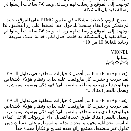
توجهت إلى الموقع وأرسلت لهم رسالة، وبعد 6-7 ساعات أرسلوا لي
رسالة تفيد بأن المشكلة...
”
“
صباح اليوم، لاحظت مشكلة في تطبيق FTMO على الموقع، حيث
لم يتمكن من البقاء مسجلاً للدخول عند الضغط على زر التطبيق، لذا
توجهت إلى الموقع وأرسلت لهم رسالة، وبعد 6-7 ساعات أرسلوا لي
رسالة تفيد بأن المشكلة قد حُلت. أقول لكم، خدمة عملاء سريعة
وجادة للغاية! 10 من 10
”
VIONEL
إسبانيا
“
يُعد Prop Firm App من أفضل 3 خيارات منطقية في تداول الـ EA.
لقد جربت واختبرت كل ما وقعت عليه يداي، ونظام هؤلاء الأشخاص
هو الوحيد الذي يبدو منطقياً بالنسبة لي؛ فهو ذكي وبسيط ومباشر،
ويعمل بالفعل! هناك...
”
“
يُعد Prop Firm App من أفضل 3 خيارات منطقية في تداول الـ EA.
لقد جربت واختبرت كل ما وقعت عليه يداي، ونظام هؤلاء الأشخاص
هو الوحيد الذي يبدو منطقياً بالنسبة لي؛ فهو ذكي وبسيط ومباشر،
ويعمل بالفعل! هناك طرق عديدة لتعديل أداء الروبوتات الأعلى كفاءة
لتناسب تحدياتك، وفهم ما يحدث بدقة، والسيطرة على حسابك دون
تداول غير منضبط. مجتمع رائع يقدم نصائح وأفكاراً مفيدة جداً،