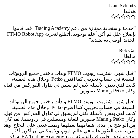
Dani Schmitz
هولندا
“
خدمة واستجابة ممتازة من دعم Trading Academy، فقد قاموا
بإصلاح خلل لم أكن أعلم بوجوده. أتطلع لتجربة FTMO Robot App
الجديد. أوصي به بشدة.
”
Bob Gal
مالطا
“
قبل شهر، اشتريت روبوت FTMO وبدأت باختبار جميع الروبوتات
السبعة في حساب تجريبي كما اقترح Petko. وخلال هذه العملية،
كانت لدي بعض الأسئلة لأنني لم يسبق لي تداول الفوركس من قبل،
وكان Petko و Marin صبورين...
”
“
قبل شهر، اشتريت روبوت FTMO وبدأت باختبار جميع الروبوتات
السبعة في حساب تجريبي كما اقترح Petko. وخلال هذه العملية،
كانت لدي بعض الأسئلة لأنني لم يسبق لي تداول الفوركس من قبل،
وكان Petko و Marin صبورين للغاية ومفصلين في ردودهما. لقد كان
من الواضح لي مدى اهتمامهما بعملهما وبمساعدتي على النجاح. وهذا
أمر يصعب العثور عليه في عالم اليوم، ولا يمكنني أن أكون أكثر
سعادة لبدء رحلتي في الفوركس مع EA Trading Academy. شكرًا