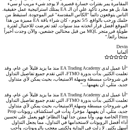
المقامرة يمر بفترات خسارة قصيرة. لا يوجد شيء مريب أو سيء
هنا، بل هو مجرد تأكيد على أن الـ EA يمتلك استراتيجية عمل حقيقية.
الناس يتوقعون دائماً "الكأس المقدسة" غير الموجودة. استيقظ من
حلمك ورحب بالواقع. 5/5 نجوم - كان شراء باقة EA مميزة من هذا
الموقع أفضل قرار اتخذته منذ سنوات. لقد تعرضت للاحتيال لفترة
طويلة في متجر MQL من قبل محتالين جشعين، والآن وجدت أخيراً
منتجاً رائعاً.
”
Devin
ألمانيا
“
أنا عميل لدى EA Trading Academy منذ ما يزيد قليلاً عن عام، وقد
تعلمت الكثير. بدأت بدورة FTMO، التي تقدم جميع تفاصيل التداول
في شروحات مبسطة وسهلة الاستيعاب، بحيث يمكن لأي متداول
جديد، مثلي، أن يفهمها....
”
“
أنا عميل لدى EA Trading Academy منذ ما يزيد قليلاً عن عام، وقد
تعلمت الكثير. بدأت بدورة FTMO، التي تقدم جميع تفاصيل التداول
في شروحات مبسطة وسهلة الاستيعاب، بحيث يمكن لأي متداول
جديد، مثلي، أن يفهمها. مؤخراً، بدأت في استكشاف روبوتات Prop
Firm الخاصة بهم، وأنا ممتن جداً لهذا النظام؛ فهو يعمل على تحسين
أداء أفضل الروبوتات لاستخدامها في التداول، مما يجعل التداول
أسهل بكثير. لا زلت في البداية ولكنني معجب بالروبوتات، وأحب