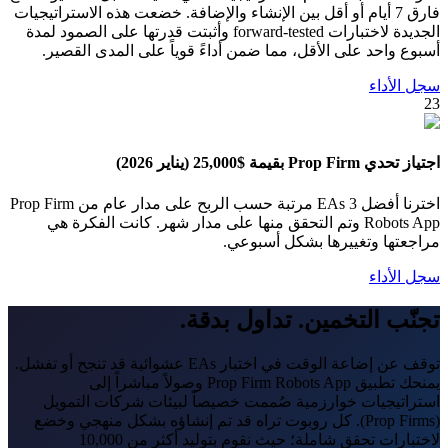
فارق 7 أيام أو أقل بين الإنشاء والإضافة. خضعت هذه الاستراتيجيات
الجديدة لاختبارات forward-tested وأثبتت قدرتها على الصمود لمدة
أسبوع واحد على الأقل، مما ضمن أداءً قوياً على المدى القصير.
سجل الأداء
23
اجتياز تحدي Prop Firm بقيمة $25,000 (يناير 2026)
اخترنا أفضل 3 EAs مرتبة حسب الربح على مدار عام من Prop Firm
Robots App وتم التحقق منها على مدار شهر. كانت الفكرة هي
مراجعتها وتغييرها بشكل أسبوعي.
سجل الأداء
تجنّب التخمين. تداول بدقة.
توقف عن إضاعة الوقت في اختبار EAs عشوائية قد تنجح أو تفشل.
يمنحك تطبيق Prop Firm Robots App وصولاً مباشراً إلى
استراتيجيات خوارزمية صُممت خصيصاً لبيئات شركات التمويل
(Prop Firms). كل روبوت تراه قد تم إنشاؤه بشكل منهجي وخضع
لاختبارات تحقق شاملة؛ حيث نقوم بتوليد أكثر من 10,000