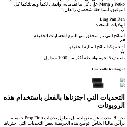
Petko و Marin على كل ما تقدمانه، وأتمنى لكما ولعائلتكما كل
التوفيق. أنتما حقاً شخصان رائعان.
”
Ling Pan Ren
الولايات المتحدة
النتائج التي تم التحقق منها
التتبع للحسابات الحقيقة
أداء مؤكد
النتائج المالية الحقيقية
تصنيف 5 نجوم
بواسطة أكثر من 1000 متداول
Currently trading at
التحديات التي اجتزناها بالفعل باستخدام هذه
الروبوتات
نحن لا نتحدث عن نظريات، بل نتداول تحديات Prop Firm حقيقية
برأس مالنا الخاص. توضح هذه الخريطة بعض التحديات التي اجتزناها