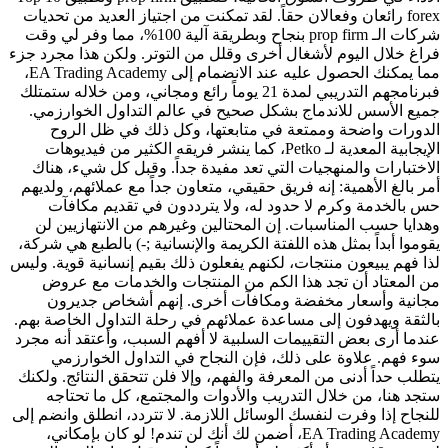
forex رائعان وفعالان حقاً. لقد تمكنت من اجتياز العديد من تحديات
شركات الـ prop firm بنجاح وبطريقة آلية 100%، مما وفر لي وقت
فراغ خلال اليوم لأشغال أخرى وقلل من التوتر. ولكن هذا مجرد جزء
مما يمكنك الحصول عليه عند الانضمام إلى EA Trading Academy،
فبرنامجهم التدريبي لمدة 21 يوماً رائع ومجاني، ومن خلاله ستمتلك
جميع الأسس للاندماج بشكل صحيح في عالم التداول الخوارزمي.
الدورات واضحة وممتعة في متابعتها، وكل ذلك في ظل الروح
الإيجابية المعدية لـ Petko، كما ينشر فريقه الكثير من فيديوهات
الاختبارات والمنهجيات التي تعد مفيدة جداً. وقبل كل شيء، هناك
أمر بالغ الأهمية: إنه فريق حقيقي، متعاون جداً مع عملائهم، ولديهم
حس بالخدمة وكرم لا حدود له، ولا يترددون في تقديم مكافآت
وهدايا حسب المناسبات. إن المحتالين وغيرهم من الانتهازيين لن
يقوموا أبداً بمثل هذه اللفتة الكريمة والإنسانية ;-) بالطبع هي شركة،
لذا فهم يبيعون منتجات، لكنهم يفعلون ذلك بقيم إنسانية قوية. وليس
من المعتاد أن تجد هذا الكم من المنتجات والخدمات مع عروض
مجانية وأسعار مخفضة ومكافآت أخرى. إنهم أشخاص جديرون
بالثقة ويهدفون إلى مساعدة عملائهم في رحلة التداول الخاصة بهم.
عندما أرى بعض التقييمات السلبية لا أفهم السبب، وأعتقد أنه مجرد
سوء فهم. علاوة على ذلك، فإن النجاح في التداول الخوارزمي
يتطلب حداً أدنى من المعرفة والفهم، وإلا فلن تتحقق النتائج. ولكنك
ستجد هنا، من خلال التدريب والأدوات والمجتمع، كل ما تحتاجه
للنجاح إذا وفرت لنفسك الوسائل اللازمة. لا تتردد، انطلق وانضم إلى
EA Trading Academy، أضمن لك أنك لن تندم! لو كان بإمكاني،