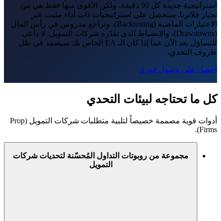
استراتيجية جديدة كل 90 دقيقة، ولكن الأقوى منها فقط هي من
تجتاز فلاترنا. ستحصل على استراتيجيات ذات أداء مثبت عبر
الاختبارات الماضية (Backtesting)، وتراجع مدروس في رأس المال
(Drawdowns)، والانضباط الذي تقدّره شركات التمويل. لا داعي
للتساؤل بعد الآن عما إذا كان الـ EA الخاص بك سيصمد في ظل
ظروف التحدي.
احصل على وصول فوري
كل ما تحتاجه لبيئات التحدي
أدوات قوية مصممة خصيصاً لتلبية متطلبات شركات التمويل (Prop
Firms).
مجموعة من روبوتات التداول المُحسّنة لتحديات شركات
التمويل