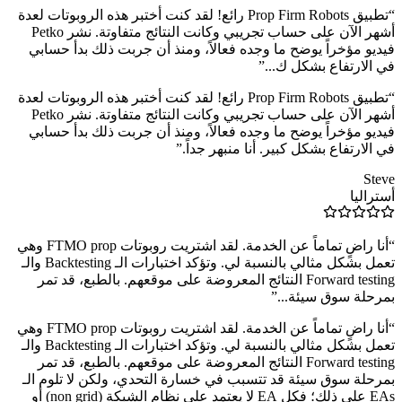
“
تطبيق Prop Firm Robots رائع! لقد كنت أختبر هذه الروبوتات لعدة
أشهر الآن على حساب تجريبي وكانت النتائج متفاوتة. نشر Petko
فيديو مؤخراً يوضح ما وجده فعالاً، ومنذ أن جربت ذلك بدأ حسابي
في الارتفاع بشكل ك...
”
“
تطبيق Prop Firm Robots رائع! لقد كنت أختبر هذه الروبوتات لعدة
أشهر الآن على حساب تجريبي وكانت النتائج متفاوتة. نشر Petko
فيديو مؤخراً يوضح ما وجده فعالاً، ومنذ أن جربت ذلك بدأ حسابي
في الارتفاع بشكل كبير. أنا منبهر جداً.
”
Steve
أستراليا
“
أنا راضٍ تماماً عن الخدمة. لقد اشتريت روبوتات FTMO prop وهي
تعمل بشكل مثالي بالنسبة لي. وتؤكد اختبارات الـ Backtesting والـ
Forward testing النتائج المعروضة على موقعهم. بالطبع، قد تمر
بمرحلة سوق سيئة...
”
“
أنا راضٍ تماماً عن الخدمة. لقد اشتريت روبوتات FTMO prop وهي
تعمل بشكل مثالي بالنسبة لي. وتؤكد اختبارات الـ Backtesting والـ
Forward testing النتائج المعروضة على موقعهم. بالطبع، قد تمر
بمرحلة سوق سيئة قد تتسبب في خسارة التحدي، ولكن لا تلوم الـ
EAs على ذلك؛ فكل EA لا يعتمد على نظام الشبكة (non grid) أو