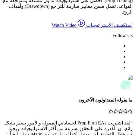
(Prop Trading). احصل على استراتيجيات تداول متسقة ومتوافقة مع
القواعد، تعمل ضمن معايير صارمة للتراجع (Drawdown) وأهداف
الربح.
استكشف الاستراتيجيات
Watch Video
Follow Us
ما يقوله المتداولون الآخرون
“
لقد اشتريت Prop Firm EAs لحساباتي الممولة والأمور تسير بشكل
رائع. إن القدرة على التحقق بسرعة من أكثر الاستراتيجيات ربحية
من خلال التطبيق أمر مذهل. كما أن الدعم من Marin ممتاز أيضاً.
”