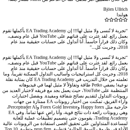
Björn Ullrich
هولندا
“
تجربة لا تُنسى ولا مثيل لها!!! إن EA Trading Academy بأكملها تقوم
بعمل رائع. لقد عثرت على قناتهم على YouTube قبل عام ونصف،
وكان ذلك قراراً حاسماً. أنا أتداول على حسابات حقيقية منذ عام
2018، وجربت كل...
”
“
تجربة لا تُنسى ولا مثيل لها!!! إن EA Trading Academy بأكملها تقوم
بعمل رائع. لقد عثرت على قناتهم على YouTube قبل عام ونصف،
وكان ذلك قراراً حاسماً. أنا أتداول على حسابات حقيقية منذ عام
2018، وجربت كل استراتيجيات وأساليب التداول الممكنة تقريباً، وما
تعلمته من خلال التدريب في EA Trading Academy كان بمثابة نقلة
نوعية! يضفي Petko طاقة وتفاؤلاً لا مثيل لهما في فيديوهاته
المنتظمة على YouTube، حيث يعمل بجد مع فريقه لاختبار العديد من
روبوتات التداول لتقديم نصائح شفافة ومفيدة. وبفضل اختبارات
وآراء الفريق، تمكنت من اختيار روبوتات EA ممتازة من جهات
خارجية مثل Happy forex وForex Gold Investor وPerceptrader AI،
وهي روبوتات رائعة ذات نتائج قوية، وأنا راضٍ عنها تماماً. وفي EA
Trading Academy، يقومون حتى بتصميم تطبيقات عملية للغاية
لمساعدة المتداولين على تحقيق أقصى استفادة من الروبوتات عالية
الأداء في ظروف السوق الحالية؛ فتطبيق prop firm وتطبيق Top 10