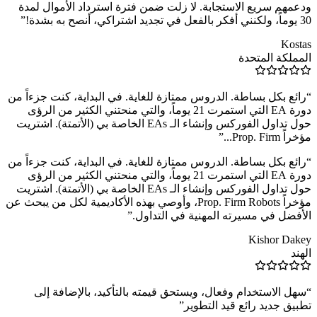
ودعمهم سريع الاستجابة. لا زلت ضمن فترة استرداد الأموال لمدة
30 يوماً، ولكنني أفكر بالفعل في تجديد اشتراكي، أنصح به بشدة!
”
Kostas
المملكة المتحدة
“
رائع بكل بساطة. الدروس ممتازة للغاية. في البداية، كنت جزءاً من
دورة EA التي استمرت 21 يوماً، والتي منحتني الكثير من الرؤى
حول تداول الفوركس وإنشاء الـ EAs الخاصة بي (الأتمتة). اشتريت
مؤخراً Prop. Firm...
”
“
رائع بكل بساطة. الدروس ممتازة للغاية. في البداية، كنت جزءاً من
دورة EA التي استمرت 21 يوماً، والتي منحتني الكثير من الرؤى
حول تداول الفوركس وإنشاء الـ EAs الخاصة بي (الأتمتة). اشتريت
مؤخراً Prop. Firm Robots، وأوصي بهذه الأكاديمية لكل من يبحث عن
الأفضل في مسيرته المهنية في التداول.
”
Kishor Dakey
الهند
“
سهل الاستخدام وفعال، ويستحق قيمته بالتأكيد، بالإضافة إلى
تطبيق جديد رائع قيد التطوير
”