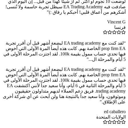
لوضعت 10 نجوم أو أكثر. لم أرَ شيئاً كهذا من قبل... إن اليوم الذي
صادفت فيه EA Trading Academy سيظل تجربة حاسمة ولا تُنسى!
أشكرهم من أعماق قلبي! أحبكم يا رفاق :)
”
Vincent G
فرنسا
“
لقد كنت مع EA trading academy لبضعة أشهر قبل أن أقرر تجربة
prop firm EA الخاصة بهم. كانت هذه أيضاً المرة الأولى التي أخوض
فيها تحدي حساب ممول بقيمة 100k. لقد اجتزت المرحلة الأولى في
5 أيام والمرحلة ال...
”
“
لقد كنت مع EA trading academy لبضعة أشهر قبل أن أقرر تجربة
prop firm EA الخاصة بهم. كانت هذه أيضاً المرة الأولى التي أخوض
فيها تحدي حساب ممول بقيمة 100k. لقد اجتزت المرحلة الأولى في
5 أيام والمرحلة الثانية في 6 أيام، وأنا سعيد جداً لأنني اكتشفت EA
trading academy. فريق دعم العملاء لديهم متداولون حقيقيون
وموثوقون، وأنا سعيد جداً بالنتيجة هنا ولن أبحث عن أي شركة أخرى
على الإطلاق.
”
ed caballero
الولايات المتحدة