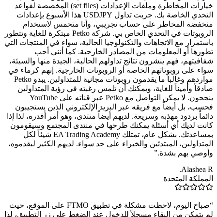
خيارات المخاطرة وملفات الإعدادات (set files) المخصصة لقواعد
التحدي الخاصة بك. جربت تداول USDJPY هذا الأسبوع بإعدادات
منخفضة المخاطر على حساب تجريبي، وأنا متحمس لاستخدام
الروبوتات في التحدي الخاص بي. شركة Petko مبتكرة للغاية وتتطور
باستمرار مع الاتجاهات والتكنولوجيا الحالية، سواء في المنتجات التي
تطورها أو المعلومات من المصادر الخارجية. كما أنني أحب
شفافيتهم، فهم ينشرون نتائج تداولهم الحالية، الجيدة منها والسيئة،
سواء على روبوتاتهم الخاصة أو الروبوتات الخارجية. إنهم كرماء في
مواردهم وغالباً ما يقدمون روبوتات مجانية للمتداولين. يبدو Petko
صادقاً وأميناً للغاية، ويمكنك أن تلمس رغبته في رؤية المتداولين
ينجحون. لا يمكن التواصل مع Petko عبر قناته على YouTube
فحسب، بل أيضاً مع فريقه عبر البريد الإلكتروني الذين يستجيبون
دائماً بردود مهذبة وسريعة. لديهم أيضاً منتدى، وهو أمر أقدره، لذا إذا
كانت لديك أي أسئلة يمكنك طرحها في منتدى المجتمع وسيقومون
بمساعدتك. بشكل عام، تمتلك EA Trading Academy شيئاً لكل
المتداولين، المبتدئين والخبراء على حد سواء. لديهم الكثير ليقدموه،
وأوصي بهم بشدة.
”
Alashea R.
المملكة المتحدة
“
صباح اليوم، لاحظت مشكلة في تطبيق FTMO على الموقع، حيث
لم يتمكن من البقاء مسجلاً للدخول عند الضغط على زر التطبيق، لذا