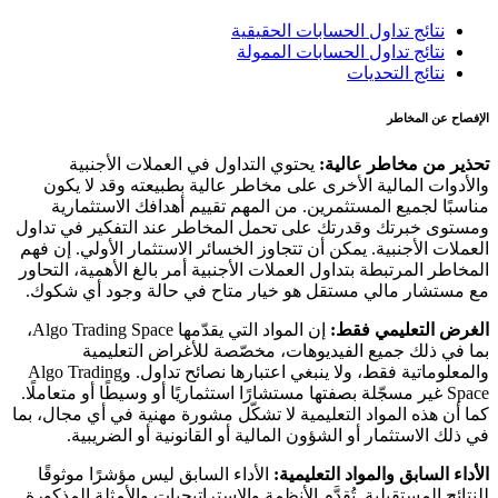
نتائج تداول الحسابات الحقيقية
نتائج تداول الحسابات الممولة
نتائج التحديات
الإفصاح عن المخاطر
تحذير من مخاطر عالية:
يحتوي التداول في العملات الأجنبية
والأدوات المالية الأخرى على مخاطر عالية بطبيعته وقد لا يكون
مناسبًا لجميع المستثمرين. من المهم تقييم أهدافك الاستثمارية
ومستوى خبرتك وقدرتك على تحمل المخاطر عند التفكير في تداول
العملات الأجنبية. يمكن أن تتجاوز الخسائر الاستثمار الأولي. إن فهم
المخاطر المرتبطة بتداول العملات الأجنبية أمر بالغ الأهمية، التحاور
مع مستشار مالي مستقل هو خيار متاح في حالة وجود أي شكوك.
الغرض التعليمي فقط:
إن المواد التي يقدّمها Algo Trading Space،
بما في ذلك جميع الفيديوهات، مخصّصة للأغراض التعليمية
والمعلوماتية فقط، ولا ينبغي اعتبارها نصائح تداول. وAlgo Trading
Space غير مسجّلة بصفتها مستشارًا استثماريًا أو وسيطًا أو متعاملًا.
كما أن هذه المواد التعليمية لا تشكّل مشورة مهنية في أي مجال، بما
في ذلك الاستثمار أو الشؤون المالية أو القانونية أو الضريبية.
الأداء السابق والمواد التعليمية:
الأداء السابق ليس مؤشرًا موثوقًا
للنتائج المستقبلية. تُقدَّم الأنظمة والاستراتيجيات والأمثلة المذكورة