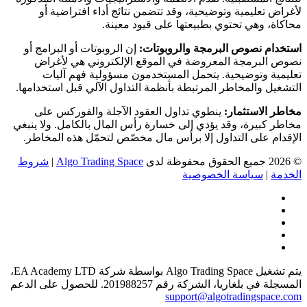
لأغراض تعليمية وتوضيحية، وقد تتضمن نتائج أداء افتراضية أو
محاكاة، وهي تحتوي بطبيعتها على قيود معينة.
استخدام نصوص البرمجة والروبوتات:
إن الروبوتات أو البرامج أو
نصوص البرمجة المعروضة في الموقع الإلكتروني هي لأغراض
تعليمية وتوضيحية. يتحمل المستخدمون مسؤولية فهم آليات
التشغيل والمخاطر المرتبطة بأنظمة التداول الآلي قبل استخدامها.
مخاطر الاستثمار:
ينطوي تداول العقود الآجلة والفوركس على
مخاطر كبيرة، وقد يؤدي إلى خسارة رأس المال بالكامل. ولا ينبغي
الإقدام على التداول إلا برأس مال مخصّص لتحمّل هذه المخاطر.
© 2026 جميع الحقوق محفوظة لدى
Algo Trading Space
|
شروط
الخدمة
|
سياسة الخصوصية
يتم تشغيل Algo Trading Space بواسطة شركة EA Academy LTD،
المسجلة في بلغاريا، الشركة رقم 201988257. للحصول على الدعم
support@algotradingspace.com