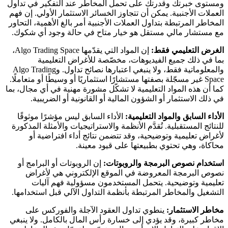
ومستوى خبرتك وقدرتك على تحمل المخاطر عند التفكير في تداول
العملات الأجنبية. يمكن أن تتجاوز الخسائر الاستثمار الأولي. إن فهم
المخاطر المرتبطة بتداول العملات الأجنبية أمر بالغ الأهمية، التحاور
مع مستشار مالي مستقل هو خيار متاح في حالة وجود أي شكوك.
الغرض التعليمي فقط:
إن المواد التي يقدّمها Algo Trading Space،
بما في ذلك جميع الفيديوهات، مخصّصة للأغراض التعليمية
والمعلوماتية فقط، ولا ينبغي اعتبارها نصائح تداول. وAlgo Trading
Space غير مسجّلة بصفتها مستشارًا استثماريًا أو وسيطًا أو متعاملًا.
كما أن هذه المواد التعليمية لا تشكّل مشورة مهنية في أي مجال، بما
في ذلك الاستثمار أو الشؤون المالية أو القانونية أو الضريبية.
الأداء السابق والمواد التعليمية:
الأداء السابق ليس مؤشرًا موثوقًا
للنتائج المستقبلية. تُقدَّم الأنظمة والاستراتيجيات والأمثلة المذكورة
لأغراض تعليمية وتوضيحية، وقد تتضمن نتائج أداء افتراضية أو
محاكاة، وهي تحتوي بطبيعتها على قيود معينة.
استخدام نصوص البرمجة والروبوتات:
إن الروبوتات أو البرامج أو
نصوص البرمجة المعروضة في الموقع الإلكتروني هي لأغراض
تعليمية وتوضيحية. يتحمل المستخدمون مسؤولية فهم آليات
التشغيل والمخاطر المرتبطة بأنظمة التداول الآلي قبل استخدامها.
مخاطر الاستثمار:
ينطوي تداول العقود الآجلة والفوركس على
مخاطر كبيرة، وقد يؤدي إلى خسارة رأس المال بالكامل. ولا ينبغي