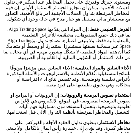
ومستوى خبرتك وقدرتك على تحمل المخاطر عند التفكير في تداول
العملات الأجنبية. يمكن أن تتجاوز الخسائر الاستثمار الأولي. إن فهم
المخاطر المرتبطة بتداول العملات الأجنبية أمر بالغ الأهمية، التحاور
مع مستشار مالي مستقل هو خيار متاح في حالة وجود أي شكوك.
الغرض التعليمي فقط:
إن المواد التي يقدّمها Algo Trading Space،
بما في ذلك جميع الفيديوهات، مخصّصة للأغراض التعليمية
والمعلوماتية فقط، ولا ينبغي اعتبارها نصائح تداول. وAlgo Trading
Space غير مسجّلة بصفتها مستشارًا استثماريًا أو وسيطًا أو متعاملًا.
كما أن هذه المواد التعليمية لا تشكّل مشورة مهنية في أي مجال، بما
في ذلك الاستثمار أو الشؤون المالية أو القانونية أو الضريبية.
الأداء السابق والمواد التعليمية:
الأداء السابق ليس مؤشرًا موثوقًا
للنتائج المستقبلية. تُقدَّم الأنظمة والاستراتيجيات والأمثلة المذكورة
لأغراض تعليمية وتوضيحية، وقد تتضمن نتائج أداء افتراضية أو
محاكاة، وهي تحتوي بطبيعتها على قيود معينة.
استخدام نصوص البرمجة والروبوتات:
إن الروبوتات أو البرامج أو
نصوص البرمجة المعروضة في الموقع الإلكتروني هي لأغراض
تعليمية وتوضيحية. يتحمل المستخدمون مسؤولية فهم آليات
التشغيل والمخاطر المرتبطة بأنظمة التداول الآلي قبل استخدامها.
مخاطر الاستثمار:
ينطوي تداول العقود الآجلة والفوركس على
مخاطر كبيرة، وقد يؤدي إلى خسارة رأس المال بالكامل. ولا ينبغي