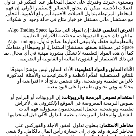
ومستوى خبرتك وقدرتك على تحمل المخاطر عند التفكير في تداول
العملات الأجنبية. يمكن أن تتجاوز الخسائر الاستثمار الأولي. إن فهم
المخاطر المرتبطة بتداول العملات الأجنبية أمر بالغ الأهمية، التحاور
مع مستشار مالي مستقل هو خيار متاح في حالة وجود أي شكوك.
الغرض التعليمي فقط:
إن المواد التي يقدّمها Algo Trading Space،
بما في ذلك جميع الفيديوهات، مخصّصة للأغراض التعليمية
والمعلوماتية فقط، ولا ينبغي اعتبارها نصائح تداول. وAlgo Trading
Space غير مسجّلة بصفتها مستشارًا استثماريًا أو وسيطًا أو متعاملًا.
كما أن هذه المواد التعليمية لا تشكّل مشورة مهنية في أي مجال، بما
في ذلك الاستثمار أو الشؤون المالية أو القانونية أو الضريبية.
الأداء السابق والمواد التعليمية:
الأداء السابق ليس مؤشرًا موثوقًا
للنتائج المستقبلية. تُقدَّم الأنظمة والاستراتيجيات والأمثلة المذكورة
لأغراض تعليمية وتوضيحية، وقد تتضمن نتائج أداء افتراضية أو
محاكاة، وهي تحتوي بطبيعتها على قيود معينة.
استخدام نصوص البرمجة والروبوتات:
إن الروبوتات أو البرامج أو
نصوص البرمجة المعروضة في الموقع الإلكتروني هي لأغراض
تعليمية وتوضيحية. يتحمل المستخدمون مسؤولية فهم آليات
التشغيل والمخاطر المرتبطة بأنظمة التداول الآلي قبل استخدامها.
مخاطر الاستثمار:
ينطوي تداول العقود الآجلة والفوركس على
مخاطر كبيرة، وقد يؤدي إلى خسارة رأس المال بالكامل. ولا ينبغي