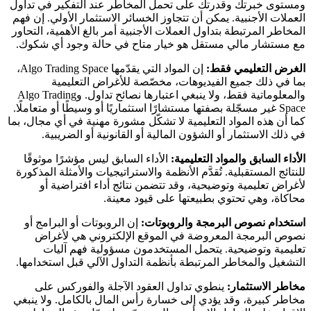
ومستوى خبرتك وقدرتك على تحمل المخاطر عند التفكير في تداول
العملات الأجنبية. يمكن أن تتجاوز الخسائر الاستثمار الأولي. إن فهم
المخاطر المرتبطة بتداول العملات الأجنبية أمر بالغ الأهمية، التحاور
مع مستشار مالي مستقل هو خيار متاح في حالة وجود أي شكوك.
الغرض التعليمي فقط:
إن المواد التي يقدّمها Algo Trading Space،
بما في ذلك جميع الفيديوهات، مخصّصة للأغراض التعليمية
والمعلوماتية فقط، ولا ينبغي اعتبارها نصائح تداول. وAlgo Trading
Space غير مسجّلة بصفتها مستشارًا استثماريًا أو وسيطًا أو متعاملًا.
كما أن هذه المواد التعليمية لا تشكّل مشورة مهنية في أي مجال، بما
في ذلك الاستثمار أو الشؤون المالية أو القانونية أو الضريبية.
الأداء السابق والمواد التعليمية:
الأداء السابق ليس مؤشرًا موثوقًا
للنتائج المستقبلية. تُقدَّم الأنظمة والاستراتيجيات والأمثلة المذكورة
لأغراض تعليمية وتوضيحية، وقد تتضمن نتائج أداء افتراضية أو
محاكاة، وهي تحتوي بطبيعتها على قيود معينة.
استخدام نصوص البرمجة والروبوتات:
إن الروبوتات أو البرامج أو
نصوص البرمجة المعروضة في الموقع الإلكتروني هي لأغراض
تعليمية وتوضيحية. يتحمل المستخدمون مسؤولية فهم آليات
التشغيل والمخاطر المرتبطة بأنظمة التداول الآلي قبل استخدامها.
مخاطر الاستثمار:
ينطوي تداول العقود الآجلة والفوركس على
مخاطر كبيرة، وقد يؤدي إلى خسارة رأس المال بالكامل. ولا ينبغي