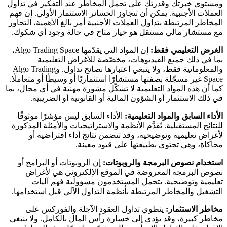
ومستوى خبرتك وقدرتك على تحمل المخاطر عند التفكير في تداول
العملات الأجنبية. يمكن أن تتجاوز الخسائر الاستثمار الأولي. إن فهم
المخاطر المرتبطة بتداول العملات الأجنبية أمر بالغ الأهمية، التحاور
مع مستشار مالي مستقل هو خيار متاح في حالة وجود أي شكوك.
الغرض التعليمي فقط:
إن المواد التي يقدّمها Algo Trading Space،
بما في ذلك جميع الفيديوهات، مخصّصة للأغراض التعليمية
والمعلوماتية فقط، ولا ينبغي اعتبارها نصائح تداول. وAlgo Trading
Space غير مسجّلة بصفتها مستشارًا استثماريًا أو وسيطًا أو متعاملًا.
كما أن هذه المواد التعليمية لا تشكّل مشورة مهنية في أي مجال، بما
في ذلك الاستثمار أو الشؤون المالية أو القانونية أو الضريبية.
الأداء السابق والمواد التعليمية:
الأداء السابق ليس مؤشرًا موثوقًا
للنتائج المستقبلية. تُقدَّم الأنظمة والاستراتيجيات والأمثلة المذكورة
لأغراض تعليمية وتوضيحية، وقد تتضمن نتائج أداء افتراضية أو
محاكاة، وهي تحتوي بطبيعتها على قيود معينة.
استخدام نصوص البرمجة والروبوتات:
إن الروبوتات أو البرامج أو
نصوص البرمجة المعروضة في الموقع الإلكتروني هي لأغراض
تعليمية وتوضيحية. يتحمل المستخدمون مسؤولية فهم آليات
التشغيل والمخاطر المرتبطة بأنظمة التداول الآلي قبل استخدامها.
مخاطر الاستثمار:
ينطوي تداول العقود الآجلة والفوركس على
مخاطر كبيرة، وقد يؤدي إلى خسارة رأس المال بالكامل. ولا ينبغي