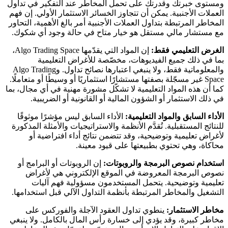
ومستوى خبرتك وقدرتك على تحمل المخاطر عند التفكير في تداول
العملات الأجنبية. يمكن أن تتجاوز الخسائر الاستثمار الأولي. إن فهم
المخاطر المرتبطة بتداول العملات الأجنبية أمر بالغ الأهمية، التحاور
مع مستشار مالي مستقل هو خيار متاح في حالة وجود أي شكوك.
الغرض التعليمي فقط:
إن المواد التي يقدّمها Algo Trading Space،
بما في ذلك جميع الفيديوهات، مخصّصة للأغراض التعليمية
والمعلوماتية فقط، ولا ينبغي اعتبارها نصائح تداول. وAlgo Trading
Space غير مسجّلة بصفتها مستشارًا استثماريًا أو وسيطًا أو متعاملًا.
كما أن هذه المواد التعليمية لا تشكّل مشورة مهنية في أي مجال، بما
في ذلك الاستثمار أو الشؤون المالية أو القانونية أو الضريبية.
الأداء السابق والمواد التعليمية:
الأداء السابق ليس مؤشرًا موثوقًا
للنتائج المستقبلية. تُقدَّم الأنظمة والاستراتيجيات والأمثلة المذكورة
لأغراض تعليمية وتوضيحية، وقد تتضمن نتائج أداء افتراضية أو
محاكاة، وهي تحتوي بطبيعتها على قيود معينة.
استخدام نصوص البرمجة والروبوتات:
إن الروبوتات أو البرامج أو
نصوص البرمجة المعروضة في الموقع الإلكتروني هي لأغراض
تعليمية وتوضيحية. يتحمل المستخدمون مسؤولية فهم آليات
التشغيل والمخاطر المرتبطة بأنظمة التداول الآلي قبل استخدامها.
مخاطر الاستثمار:
ينطوي تداول العقود الآجلة والفوركس على
مخاطر كبيرة، وقد يؤدي إلى خسارة رأس المال بالكامل. ولا ينبغي