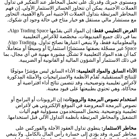
ومستوى خبرتك وقدرتك على تحمل المخاطر عند التفكير في تداول
العملات الأجنبية. يمكن أن تتجاوز الخسائر الاستثمار الأولي. إن فهم
المخاطر المرتبطة بتداول العملات الأجنبية أمر بالغ الأهمية، التحاور
مع مستشار مالي مستقل هو خيار متاح في حالة وجود أي شكوك.
الغرض التعليمي فقط:
إن المواد التي يقدّمها Algo Trading Space،
بما في ذلك جميع الفيديوهات، مخصّصة للأغراض التعليمية
والمعلوماتية فقط، ولا ينبغي اعتبارها نصائح تداول. وAlgo Trading
Space غير مسجّلة بصفتها مستشارًا استثماريًا أو وسيطًا أو متعاملًا.
كما أن هذه المواد التعليمية لا تشكّل مشورة مهنية في أي مجال، بما
في ذلك الاستثمار أو الشؤون المالية أو القانونية أو الضريبية.
الأداء السابق والمواد التعليمية:
الأداء السابق ليس مؤشرًا موثوقًا
للنتائج المستقبلية. تُقدَّم الأنظمة والاستراتيجيات والأمثلة المذكورة
لأغراض تعليمية وتوضيحية، وقد تتضمن نتائج أداء افتراضية أو
محاكاة، وهي تحتوي بطبيعتها على قيود معينة.
استخدام نصوص البرمجة والروبوتات:
إن الروبوتات أو البرامج أو
نصوص البرمجة المعروضة في الموقع الإلكتروني هي لأغراض
تعليمية وتوضيحية. يتحمل المستخدمون مسؤولية فهم آليات
التشغيل والمخاطر المرتبطة بأنظمة التداول الآلي قبل استخدامها.
مخاطر الاستثمار:
ينطوي تداول العقود الآجلة والفوركس على
مخاطر كبيرة، وقد يؤدي إلى خسارة رأس المال بالكامل. ولا ينبغي