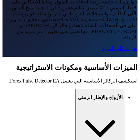
خوارزميات خاصة لرصد اندفاعات السوق ونقاط الانعكاس على
الإطار الزمني M15. يتميز بنظام هجين 3 في 1: حيث يتيح التداول
الآلي بالكامل، والمدخلات اليدوية التي تدار بواسطة خوارزميات
ذكية، ودمج إشارات مدعومة بالذكاء الاصطناعي لتحقيق دقة وتردد
أعلى في الصفقات. النظام مُحسَّن حالياً لأزواج GBPUSD و
EURGBP و EURUSD، مع العمل على تطوير دعم لمزيد من
الأزواج.
تعرف على المزيد
الميزات الأساسية ومكونات الاستراتيجية
استكشف الركائز الأساسية التي تشغل Forex Pulse Detector EA.
الأزواج والإطار الزمني