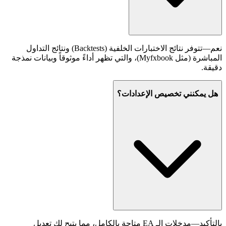
نعم—تتوفر نتائج الاختبارات الخلفية (Backtests) ونتائج التداول
المباشرة (مثل Myfxbook)، والتي تظهر أداءً موثوقاً وبيانات نمذجة
دقيقة.
هل يمكنني تخصيص الإعدادات؟
بالتأكيد—مدخلات الـ EA متاحة بالكامل، مما يتيح لك تعديل