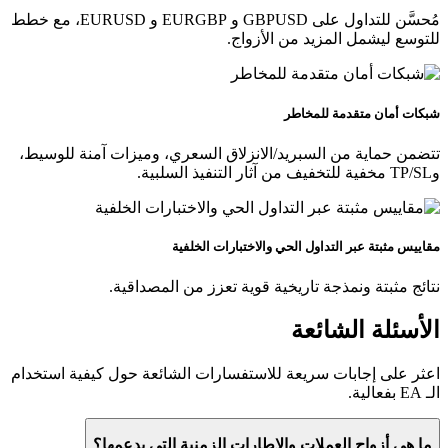
مُحسَّن للتداول على GBPUSD و EURGBP و EURUSD، مع خطط
للتوسع ليشمل المزيد من الأزواج.
شبكات أمان متقدمة للمخاطر
تتضمن حماية من السبريد/الانزلاق السعري، وميزات آمنة للوسيط،
وTP/SL مخفية للتخفيف من آثار التنفيذ السلبية.
مقاييس مثبتة عبر التداول الحي والاختبارات الخلفية
نتائج مثبتة ونمذجة تاريخية قوية تعزز من المصداقية.
الأسئلة الشائعة
اعثر على إجابات سريعة للاستفسارات الشائعة حول كيفية استخدام
الـ EA بفعالية.
ما هي أزواج العملات والإطارات الزمنية التي يدعمها؟