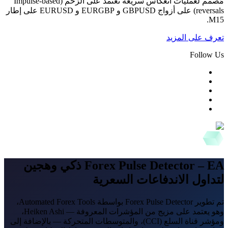
مُصمم لعمليات انعكاس سريعة تعتمد على الزخم (Impulse-based
reversals) على أزواج GBPUSD و EURGBP و EURUSD على إطار
M15.
تعرف على المزيد
Follow Us
Forex Pulse Detector – EA ذكي وهجين
لتداول الاندفاعات السعرية
تم تطوير Forex Pulse Detector بواسطة Automated Forex Tools،
وهو يعتمد على مزيج من المؤشرات المعروفة — Heiken Ashi،
ومؤشر قناة السلع (CCI)، والمتوسطات المتحركة — بالإضافة إلى