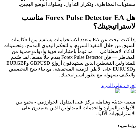
مستويات المخاطرة، وتكرار التداول، وسلوك الوضع الهجين.
هل Forex Pulse Detector EA مناسب
لاستراتيجيتك؟
إذا كنت تبحث عن EA متعدد الاستخدامات يستفيد من انعكاسات
السوق من خلال التنفيذ السريع، والتحكم اليدوي المدمج، وتحسينات
الذكاء الاصطناعي — مدعوماً باختبارات قوية وأدوات حماية من
المخاطر — فإن Forex Pulse Detector يقدم حلاً مقنعاً. لقد صُمم
للمتداولين النشطين الذين يستهدفون أزواج GBPUSD وEURGBP
وEURUSD على الأطر الزمنية المنخفضة، مع بناء يتيح التخصيص
والتكيف بسهولة مع تطور استراتيجيتك.
تعرف على المزيد
منصة حديثة وشاملة تركز على التداول الخوارزمي - تجمع بين
الأدوات والموارد والخدمات للمتداولين الذين يعتمدون على
الاستراتيجيات الآلية.
روابط سريعة