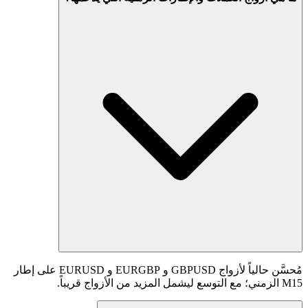
مُحسَّن حالياً لأزواج GBPUSD و EURGBP و EURUSD على إطار
M15 الزمني؛ مع التوسع ليشمل المزيد من الأزواج قريباً.