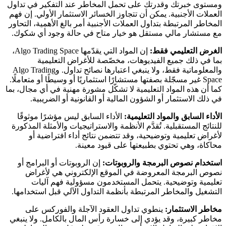
ومستوى خبرتك وقدرتك على تحمل المخاطر عند التفكير في تداول
العملات الأجنبية. يمكن أن تتجاوز الخسائر الاستثمار الأولي. إن فهم
المخاطر المرتبطة بتداول العملات الأجنبية أمر بالغ الأهمية، التحاور
مع مستشار مالي مستقل هو خيار متاح في حالة وجود أي شكوك.
الغرض التعليمي فقط:
إن المواد التي يقدّمها Algo Trading Space،
بما في ذلك جميع الفيديوهات، مخصّصة للأغراض التعليمية
والمعلوماتية فقط، ولا ينبغي اعتبارها نصائح تداول. وAlgo Trading
Space غير مسجّلة بصفتها مستشارًا استثماريًا أو وسيطًا أو متعاملًا.
كما أن هذه المواد التعليمية لا تشكّل مشورة مهنية في أي مجال، بما
في ذلك الاستثمار أو الشؤون المالية أو القانونية أو الضريبية.
الأداء السابق والمواد التعليمية:
الأداء السابق ليس مؤشرًا موثوقًا
للنتائج المستقبلية. تُقدَّم الأنظمة والاستراتيجيات والأمثلة المذكورة
لأغراض تعليمية وتوضيحية، وقد تتضمن نتائج أداء افتراضية أو
محاكاة، وهي تحتوي بطبيعتها على قيود معينة.
استخدام نصوص البرمجة والروبوتات:
إن الروبوتات أو البرامج أو
نصوص البرمجة المعروضة في الموقع الإلكتروني هي لأغراض
تعليمية وتوضيحية. يتحمل المستخدمون مسؤولية فهم آليات
التشغيل والمخاطر المرتبطة بأنظمة التداول الآلي قبل استخدامها.
مخاطر الاستثمار:
ينطوي تداول العقود الآجلة والفوركس على
مخاطر كبيرة، وقد يؤدي إلى خسارة رأس المال بالكامل. ولا ينبغي