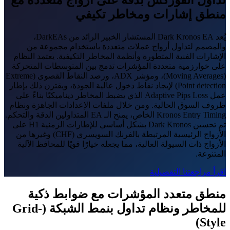
تداول الفوركس بدقة على أزواج متعددة مع
منطق إشارات ومخاطر تكيفي
يُعد Dark Kronos EA المستشار الخبير الرائد من DarkEAs،
والمصمم لتداول أزواج عملات متعددة باستخدام مجموعة من
الإشارات الفنية المتطورة وأنظمة المخاطر التكيفية. يعتمد النظام
على خوارزمية متعددة المؤشرات تدمج بين المتوسطات المتحركة
(Moving Averages)، ومؤشر ADX، ورصد النقاط القصوى (Extreme
Point detection) لإيجاد نقاط دخول عالية الجودة، ويقترن ذلك بإطار
عمل Adaptive Pips Loss الذي يضبط المخاطر ديناميكيًا بناءً على
ظروف السوق الحالية. ومن خلال ملفات الإعدادات الجاهزة ونظام
Kronos Entry Timing الخاص، يمنح الـ EA المتداولين الدقة والتحكم.
تم تحسين Dark Kronos بشكل أساسي للإطارات الزمنية H1 على
الأزواج الرئيسية المرتبطة بالفرنك السويسري (CHF) وغيرها من
الأزواج ذات السيولة العالية، مما يجعله خيارًا قويًا للمحافظ الآلية
المتنوعة.
اقرأ مراجعتنا التفصيلية
منطق متعدد المؤشرات مع ضوابط ذكية
للمخاطر ونظام تداول بنمط الشبكة (Grid-
Style)