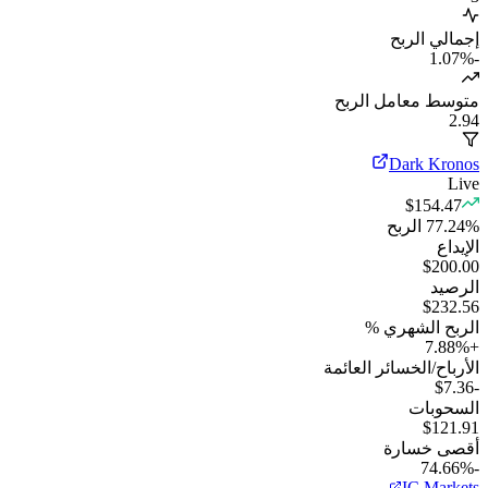
إجمالي الربح
%
-1.07
متوسط معامل الربح
2.94
Dark Kronos
Live
$154.47
%
77.24
الربح
الإيداع
$200.00
الرصيد
$232.56
الربح الشهري %
7.88
%
+
الأرباح/الخسائر العائمة
-$7.36
السحوبات
$121.91
أقصى خسارة
-74.66%
IC Markets