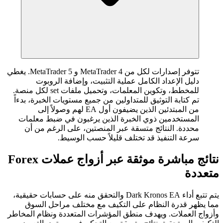
تتوفر إصدارات لكل من MetaTrader 4 و MetaTrader 5. يغطي
دليل الإعداد الكامل عملية التثبيت، وإضافة الروبوت
للمخطط، وتكوين المعلمات، وتحميل ملفات set لكل منصة.
تم كتابة التوثيق للمتداولين من جميع مستويات الخبرة، بدءاً
من المبتدئين الذين يضيفون أول EA لهم وصولاً إلى
المستخدمين ذوي الخبرة الذين يرغبون في ضبط معلمات
محددة. النتائج متسقة عبر المنصتين، على الرغم من أن
سرعة التنفيذ قد تختلف قليلاً حسب الوسيط.
نتائج مباشرة موثقة عبر أزواج عملات Forex
متعددة
يتم تتبع أداء Dark Kronos EA والتحقق منه على حسابات حقيقية،
مما يظهر قدرة النظام على التكيف مع مختلف مراحل السوق
وأزواج العملات. ويهدف منطق المؤشرات المتعددة ونظام المخاطر