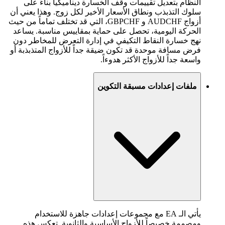
النظام بتعديل تقييمات وقف الخسارة ديناميكياً بناءً على
سلوك التذبذب ونطاق الأسعار الأخير لكل زوج. وهذا يعني أن
أزواج AUDCHF و GBPCHF، التي قد تختلف تماماً من حيث
الحركة اليومية، تحصل على حماية بمقاييس مناسبة. يساعد
نهج خسارة النقاط التكيفي في إدارة التعرض للمخاطر دون
فرض مسافة موحدة قد تكون ضيقة جداً للأزواج المتذبذبة أو
واسعة جداً للأزواج الأكثر هدوءاً.
ملفات إعدادات مسبقة التكوين
يأتي الـ EA مع مجموعات إعدادات جاهزة للاستخدام
ومصممة خصيصاً للأزواج الأساسية والثانوية. تعكس هذه