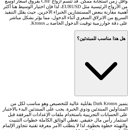
وأقل زمن استجابة ممكن. قد تتسم أزواج CHF بفروق أسعار أوسع
من الأزواج الرئيسية مثل EURUSD، لذا فإن اختيار الوسيط هنا أكثر
أهمية مقارنة ببعض المستشارين الخبراء الآخرين. حيث يقلل التنفيذ
السريع من الانزلاق السعري أثناء الدخول، مما يؤثر بشكل مباشر
على دقة خوارزمية توقيت الدخول الخاصة بـ Kronos.
هل هذا مناسب للمبتدئين؟
يتميز Dark Kronos بقابلية عالية للتخصيص وهو مناسب لكل من
المتداولين المبتدئين وذوي الخبرة. يجب على المبتدئين البدء بالاختبار
على الحسابات التجريبية باستخدام ملفات الإعدادات المرفقة قبل
استثمار رأس مال حقيقي. تغطي الوثائق الكاملة خطوات التثبيت
والتهيئة خطوة بخطوة، لذا لا يتطلب الأمر معرفة تقنية تتجاوز الإلمام