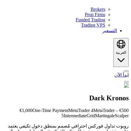
Brokers
Prop Firms
Funded Trading
Trading VPS
التسعير
العربية
ابدأ الآن
Dark Kronos
One-Time Payment
MetaTrader 4
MetaTrader
€500 – €1,000
5
Intermediate
Grid
Martingale
Scalper
روبوت تداول فوركس احترافي مُصمم بمنطق دخول تكيفي يعتمد