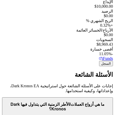
الإيداع
$10,000.00
الرصيد
$0.00
الربح الشهري %
0.32
%
+
الأرباح/الخسائر العائمة
$0.00
السحوبات
$8,969.43
أقصى خسارة
-11.05%
iFunds
السجل
الأسئلة الشائعة
إجابات على الأسئلة الشائعة حول استراتيجية Dark Kronos EA،
وإعداداتها، وكيفية استخدامها.
ما هي أزواج العملات/الأطر الزمنية التي يتداول فيها Dark
Kronos؟