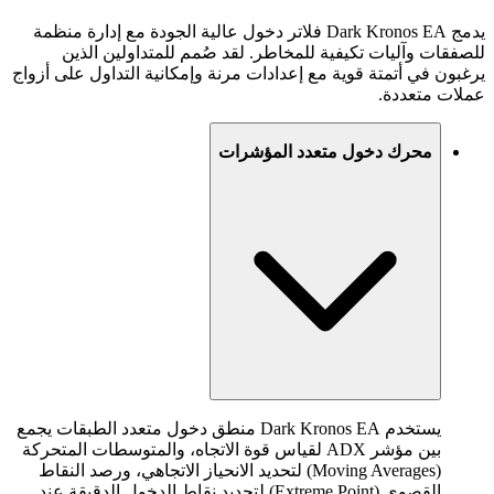
يدمج Dark Kronos EA فلاتر دخول عالية الجودة مع إدارة منظمة
للصفقات وآليات تكيفية للمخاطر. لقد صُمم للمتداولين الذين
يرغبون في أتمتة قوية مع إعدادات مرنة وإمكانية التداول على أزواج
عملات متعددة.
محرك دخول متعدد المؤشرات
يستخدم Dark Kronos EA منطق دخول متعدد الطبقات يجمع
بين مؤشر ADX لقياس قوة الاتجاه، والمتوسطات المتحركة
(Moving Averages) لتحديد الانحياز الاتجاهي، ورصد النقاط
القصوى (Extreme Point) لتحديد نقاط الدخول الدقيقة عند