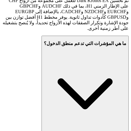
تم تحسين Dark Kronos EA للعمل على مجموعة من أزواج CHF
على الإطار الزمني H1، بما في ذلك AUDCHF وGBPCHF
وEURCHF وNZDCHF وCADCHF، بالإضافة إلى EURGBP
وGBPUSD كأدوات تداول ثانوية. يوفر مخطط H1 أفضل توازن بين
جودة الإشارة وتكرار الصفقات لهذه الأزواج تحديداً، ولا يُنصح بتشغيله
على أطر زمنية أخرى.
ما هي المؤشرات التي تدعم منطق الدخول؟