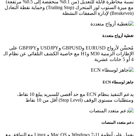
نسبة مخاطرة قابلة للتعديل (من 0.1% منخفضة إلى 0.5% مرتفعة)
مع ميزة الستوب لوز المتحرك (Trailing Stop) وحماية نقطة التعادل
(Breakeven) لإدارة الصفقات النشطة
تغطية أزواج متعددة
مُحسَّن لأزواج EURUSD وGBPUSD وUSDJPY وGBPJPY على
الإطارات الزمنية M30 وH1 مع خاصية الكشف التلقائي عن نظام الـ
4 أو 5 خانات عشرية
جاهز لوسطاء ECN
يدعم التنفيذ بنظام ECN مع حد أقصى للسبريد يبلغ 10 نقاط،
ومتطلبات مستوى الوقف (Stop Level) أقل من 10 نقاط
دعم متعدد المنصات
يعمل على أنظمة Windows 7-11 و Mac OS و Linux مع التوافق مع