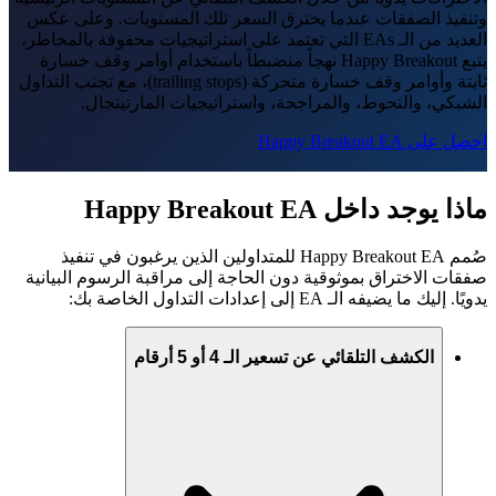
وتنفيذ الصفقات عندما يخترق السعر تلك المستويات. وعلى عكس
العديد من الـ EAs التي تعتمد على استراتيجيات محفوفة بالمخاطر،
يتبع Happy Breakout نهجاً منضبطاً باستخدام أوامر وقف خسارة
ثابتة وأوامر وقف خسارة متحركة (trailing stops)، مع تجنب التداول
الشبكي، والتحوط، والمراجحة، واستراتيجيات المارتينجال.
احصل على Happy Breakout EA
ماذا يوجد داخل Happy Breakout EA
صُمم Happy Breakout EA للمتداولين الذين يرغبون في تنفيذ
صفقات الاختراق بموثوقية دون الحاجة إلى مراقبة الرسوم البيانية
يدويًا. إليك ما يضيفه الـ EA إلى إعدادات التداول الخاصة بك:
الكشف التلقائي عن تسعير الـ 4 أو 5 أرقام