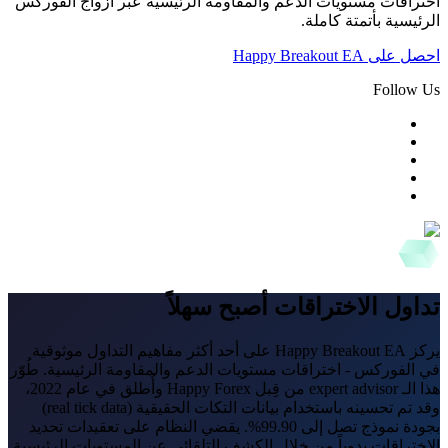
اختراقات مستويات الدعم والمقاومة الرئيسية عبر أزواج الفوركس
الرئيسية بأتمتة كاملة.
احصل على Happy Breakout EA
Follow Us
تداول الاختراقات أصبح سهلاً
يركز Happy Breakout EA على أحد أكثر مفاهيم التداول موثوقية
في الفوركس - اختراقات مستويات الدعم والمقاومة الرئيسية. طُوّر
هذا الـ expert advisor من قِبل Happy Forex وأُطلق في عام 2022،
وقد تم تحسينه باستخدام بيانات التكات الحقيقية (real tick data)
بجودة نموذج تصل إلى 99.90%. يقضي النظام على تعقيدات تحديد
الاختراقات يدوياً من خلال الكشف التلقائي عن المستويات الرئيسية