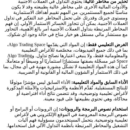
تحذير من مخاطر عالية:
يحتوي التداول في العملات الأجنبية
والأدوات المالية الأخرى على مخاطر عالية بطبيعته وقد لا يكون
مناسبًا لجميع المستثمرين. من المهم تقييم أهدافك الاستثمارية
ومستوى خبرتك وقدرتك على تحمل المخاطر عند التفكير في تداول
العملات الأجنبية. يمكن أن تتجاوز الخسائر الاستثمار الأولي. إن فهم
المخاطر المرتبطة بتداول العملات الأجنبية أمر بالغ الأهمية، التحاور
مع مستشار مالي مستقل هو خيار متاح في حالة وجود أي شكوك.
الغرض التعليمي فقط:
إن المواد التي يقدّمها Algo Trading Space،
بما في ذلك جميع الفيديوهات، مخصّصة للأغراض التعليمية
والمعلوماتية فقط، ولا ينبغي اعتبارها نصائح تداول. وAlgo Trading
Space غير مسجّلة بصفتها مستشارًا استثماريًا أو وسيطًا أو متعاملًا.
كما أن هذه المواد التعليمية لا تشكّل مشورة مهنية في أي مجال، بما
في ذلك الاستثمار أو الشؤون المالية أو القانونية أو الضريبية.
الأداء السابق والمواد التعليمية:
الأداء السابق ليس مؤشرًا موثوقًا
للنتائج المستقبلية. تُقدَّم الأنظمة والاستراتيجيات والأمثلة المذكورة
لأغراض تعليمية وتوضيحية، وقد تتضمن نتائج أداء افتراضية أو
محاكاة، وهي تحتوي بطبيعتها على قيود معينة.
استخدام نصوص البرمجة والروبوتات:
إن الروبوتات أو البرامج أو
نصوص البرمجة المعروضة في الموقع الإلكتروني هي لأغراض
تعليمية وتوضيحية. يتحمل المستخدمون مسؤولية فهم آليات
التشغيل والمخاطر المرتبطة بأنظمة التداول الآلي قبل استخدامها.