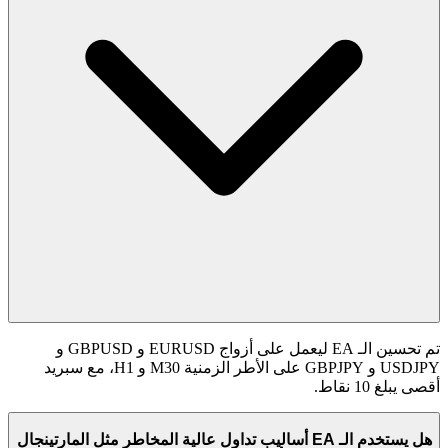
تم تحسين الـ EA ليعمل على أزواج EURUSD و GBPUSD و
USDJPY و GBPJPY على الأطر الزمنية M30 و H1، مع سبريد
أقصى يبلغ 10 نقاط.
هل يستخدم الـ EA أساليب تداول عالية المخاطر مثل المارتينجال