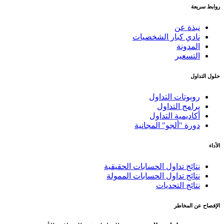
روابط سريعة
نبذة عن
نادي كبار الشخصيات
المدونة
التسعير
حلول التداول
روبوتات التداول
برامج التداول
أكاديمية التداول
دورة "ألجو" المجانية
الأداء
نتائج تداول الحسابات الحقيقية
نتائج تداول الحسابات الممولة
نتائج التحديات
الإفصاح عن المخاطر