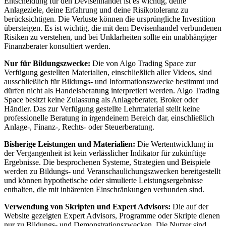
Entscheidung für den Devisenhandel ist es wichtig, deine
Anlageziele, deine Erfahrung und deine Risikotoleranz zu
berücksichtigen. Die Verluste können die ursprüngliche Investition
übersteigen. Es ist wichtig, die mit dem Devisenhandel verbundenen
Risiken zu verstehen, und bei Unklarheiten sollte ein unabhängiger
Finanzberater konsultiert werden.
Nur für Bildungszwecke:
Die von Algo Trading Space zur
Verfügung gestellten Materialien, einschließlich aller Videos, sind
ausschließlich für Bildungs- und Informationszwecke bestimmt und
dürfen nicht als Handelsberatung interpretiert werden. Algo Trading
Space besitzt keine Zulassung als Anlageberater, Broker oder
Händler. Das zur Verfügung gestellte Lehrmaterial stellt keine
professionelle Beratung in irgendeinem Bereich dar, einschließlich
Anlage-, Finanz-, Rechts- oder Steuerberatung.
Bisherige Leistungen und Materialien:
Die Wertentwicklung in
der Vergangenheit ist kein verlässlicher Indikator für zukünftige
Ergebnisse. Die besprochenen Systeme, Strategien und Beispiele
werden zu Bildungs- und Veranschaulichungszwecken bereitgestellt
und können hypothetische oder simulierte Leistungsergebnisse
enthalten, die mit inhärenten Einschränkungen verbunden sind.
Verwendung von Skripten und Expert Advisors:
Die auf der
Website gezeigten Expert Advisors, Programme oder Skripte dienen
nur zu Bildungs- und Demonstrationszwecken. Die Nutzer sind