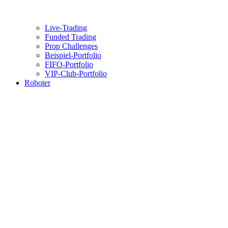
Live-Trading
Funded Trading
Prop Challenges
Beispiel-Portfolio
FIFO-Portfolio
VIP-Club-Portfolio
Roboter