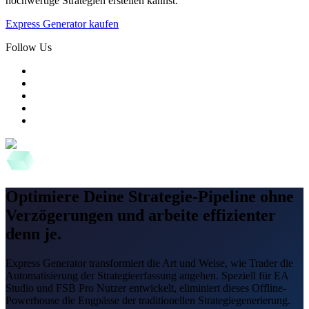
hochwertige Strategien erstellen kannst.
Express Generator kaufen
Follow Us
Optimiere Deine Strategie-Pipeline ohne
Verzögerungen und arbeite effizienter
denn je.
Express Generator transformiert die Art und Weise, wie Trader die
Automatisierung der Strategieerfassung angehen. Speziell für EA
Studio und FSB Pro Nutzer entwickelt, eliminiert dieses Offline-
Powerhouse die Engpässe der traditionellen Strategiegenerierung.