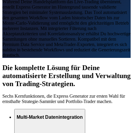
Während Deine Handelsplattform das Live-Trading übernimmt,
erstellt Express Generator im Hintergrund tausende validierte
Strategien bei minimaler Systemauslastung. Das Tool automatisiert
den gesamten Workflow vom Laden historischer Daten bis zur
Monte-Carlo-Validierung und ermöglicht den gleichzeitigen Betrieb
mehrerer Instanzen. Mit integrierter Filterung nach
Akzeptanzkriterien und Korrelationsanalyse erhältst Du hochwertige
Sammlungen ohne manuelles Sortieren. Kompatibel mit dem
Premium Data Service und MetaTrader-Exporten, integriert es sich
nahtlos in bestehende Workflows und reduziert die Generierungszeit
drastisch.
Die komplette Lösung für Deine
automatisierte Erstellung und Verwaltung
von Trading-Strategien.
Sechs Kernfunktionen, die Express Generator zur ersten Wahl für
ernsthafte Strategie-Sammler und Portfolio-Trader machen.
Multi-Market Datenintegration