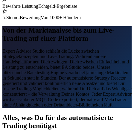
Bewährte Leistung
Echtgeld-Ergebnisse
5-Sterne-Bewertung
Von 1000+ Händlern
Von der Marktanalyse bis zum Live-
Trading auf einer Plattform
Expert Advisor Studio schließt die Lücke zwischen
Strategiekonzepten und Live-Trading. Während andere
Handelsplattformen Dich zwingen, Dich zwischen Einfachheit und
Leistung zu entscheiden, bietet EA Studio beides. Unsere
blitzschnelle Backtesting-Engine verarbeitet jahrelange Marktdaten
in Sekunden statt in Stunden. Der automatisierte Strategy Reactor
generiert und validiert kontinuierlich neue Ansätze und bietet Dir
frische Trading-Möglichkeiten, während Du Dich auf das Wichtigste
konzentrierst – die Verwaltung Deines Kontos. Jeder Expert Advisor
wird als sauberer MQL-Code exportiert, der nativ auf MetaTrader
ohne Abhängigkeiten oder Drittanbieter-Bibliotheken läuft.
Alles, was Du für das automatisierte
Trading benötigst