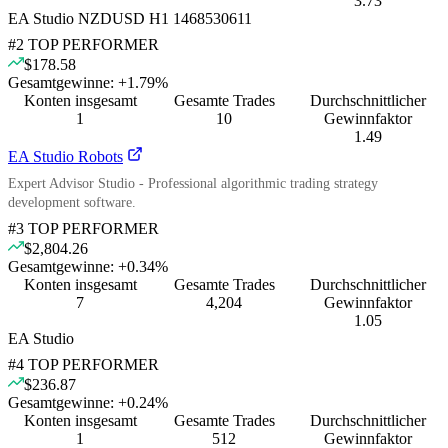
3.73
EA Studio NZDUSD H1 1468530611
#
2
TOP PERFORMER
$178.58
Gesamtgewinne:
+
1.79
%
Konten insgesamt
Gesamte Trades
Durchschnittlicher
1
10
Gewinnfaktor
1.49
EA Studio Robots
Expert Advisor Studio - Professional algorithmic trading strategy
development software.
#
3
TOP PERFORMER
$2,804.26
Gesamtgewinne:
+
0.34
%
Konten insgesamt
Gesamte Trades
Durchschnittlicher
7
4,204
Gewinnfaktor
1.05
EA Studio
#
4
TOP PERFORMER
$236.87
Gesamtgewinne:
+
0.24
%
Konten insgesamt
Gesamte Trades
Durchschnittlicher
1
512
Gewinnfaktor