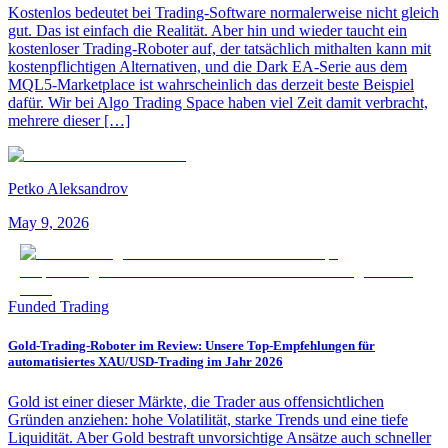
Kostenlos bedeutet bei Trading-Software normalerweise nicht gleich
gut. Das ist einfach die Realität. Aber hin und wieder taucht ein
kostenloser Trading-Roboter auf, der tatsächlich mithalten kann mit
kostenpflichtigen Alternativen, und die Dark EA-Serie aus dem
MQL5-Marketplace ist wahrscheinlich das derzeit beste Beispiel
dafür. Wir bei Algo Trading Space haben viel Zeit damit verbracht,
mehrere dieser […]
Petko Aleksandrov
May 9, 2026
Funded Trading
Gold-Trading-Roboter im Review: Unsere Top-Empfehlungen für
automatisiertes XAU/USD-Trading im Jahr 2026
Gold ist einer dieser Märkte, die Trader aus offensichtlichen
Gründen anziehen: hohe Volatilität, starke Trends und eine tiefe
Liquidität. Aber Gold bestraft unvorsichtige Ansätze auch schneller