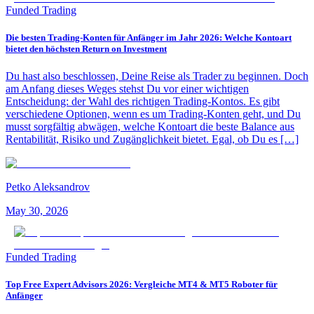
Funded Trading
Die besten Trading-Konten für Anfänger im Jahr 2026: Welche Kontoart
bietet den höchsten Return on Investment
Du hast also beschlossen, Deine Reise als Trader zu beginnen. Doch
am Anfang dieses Weges stehst Du vor einer wichtigen
Entscheidung: der Wahl des richtigen Trading-Kontos. Es gibt
verschiedene Optionen, wenn es um Trading-Konten geht, und Du
musst sorgfältig abwägen, welche Kontoart die beste Balance aus
Rentabilität, Risiko und Zugänglichkeit bietet. Egal, ob Du es […]
Petko Aleksandrov
May 30, 2026
Funded Trading
Top Free Expert Advisors 2026: Vergleiche MT4 & MT5 Roboter für
Anfänger