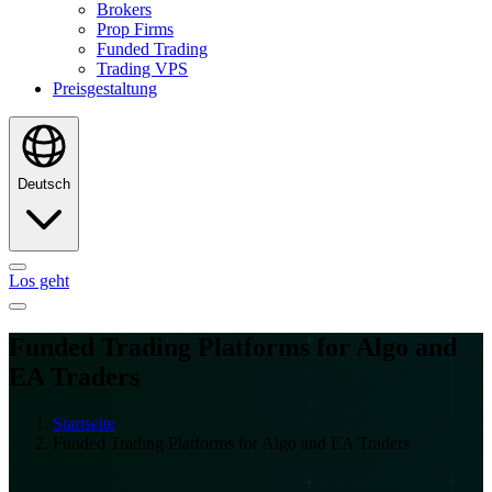
Brokers
Prop Firms
Funded Trading
Trading VPS
Preisgestaltung
Deutsch
Los geht
Funded Trading Platforms for Algo and
EA Traders
Startseite
Funded Trading Platforms for Algo and EA Traders