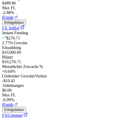
$489.86
Max FL
-2.88%
iFunds
Erfolgsbilanz
FX JetBot
Instant Funding
$276.71
2.77
%
Gewinn
Einzahlung
$10,000.00
Bilanz
$10,276.71
Monatlicher Zuwachs %
+
0.64
%
Gleitender Gewinn/Verlust
-$10.43
Abhebungen
$0.00
Max FL
-0.99%
iFunds
Erfolgsbilanz
FXConstant