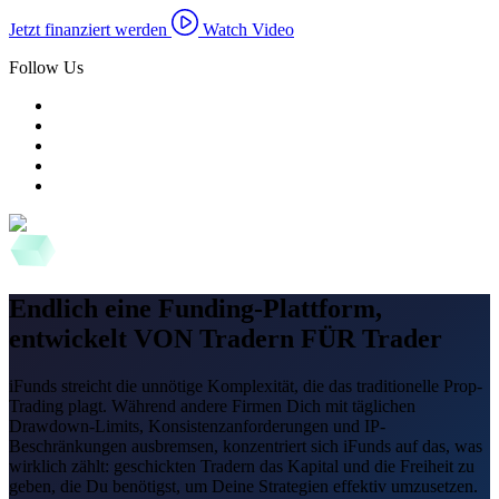
Jetzt finanziert werden
Watch Video
Follow Us
Endlich eine Funding-Plattform,
entwickelt VON Tradern FÜR Trader
iFunds streicht die unnötige Komplexität, die das traditionelle Prop-
Trading plagt. Während andere Firmen Dich mit täglichen
Drawdown-Limits, Konsistenzanforderungen und IP-
Beschränkungen ausbremsen, konzentriert sich iFunds auf das, was
wirklich zählt: geschickten Tradern das Kapital und die Freiheit zu
geben, die Du benötigst, um Deine Strategien effektiv umzusetzen.