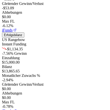
Gleitender Gewinn/Verlust
-$53.09
Abhebungen
$0.00
Max FL
-6.12%
iFunds
Erfolgsbilanz
US Rangebow
Instant Funding
-$1,134.35
-7.56
%
Gewinn
Einzahlung
$15,000.00
Bilanz
$13,865.65
Monatlicher Zuwachs %
-2.94
%
Gleitender Gewinn/Verlust
$0.00
Abhebungen
$0.00
Max FL
-0.78%