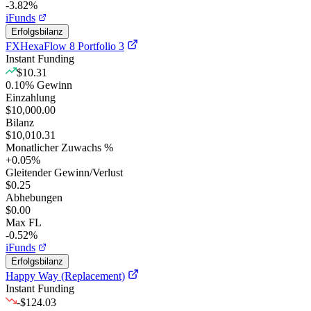
-3.82%
iFunds
Erfolgsbilanz
FXHexaFlow 8 Portfolio 3
Instant Funding
$10.31
0.10
%
Gewinn
Einzahlung
$10,000.00
Bilanz
$10,010.31
Monatlicher Zuwachs %
+
0.05
%
Gleitender Gewinn/Verlust
$0.25
Abhebungen
$0.00
Max FL
-0.52%
iFunds
Erfolgsbilanz
Happy Way (Replacement)
Instant Funding
-$124.03