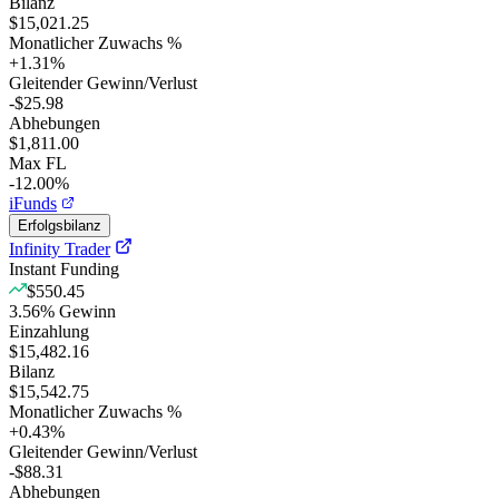
Bilanz
$15,021.25
Monatlicher Zuwachs %
+
1.31
%
Gleitender Gewinn/Verlust
-$25.98
Abhebungen
$1,811.00
Max FL
-12.00%
iFunds
Erfolgsbilanz
Infinity Trader
Instant Funding
$550.45
3.56
%
Gewinn
Einzahlung
$15,482.16
Bilanz
$15,542.75
Monatlicher Zuwachs %
+
0.43
%
Gleitender Gewinn/Verlust
-$88.31
Abhebungen