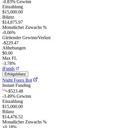
-0.83
%
Gewinn
Einzahlung
$15,000.00
Bilanz
$14,875.97
Monatlicher Zuwachs %
-0.06
%
Gleitender Gewinn/Verlust
-$229.47
Abhebungen
$0.00
Max FL
-3.78%
iFunds
Erfolgsbilanz
Night Forex Bot
Instant Funding
-$523.48
-3.49
%
Gewinn
Einzahlung
$15,000.00
Bilanz
$14,476.52
Monatlicher Zuwachs %
+
0.18
%