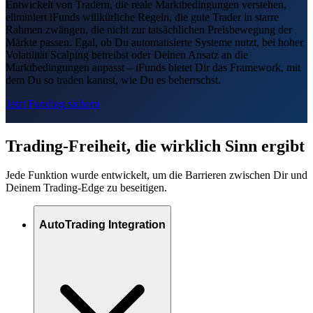
Entwickelt von Tradern, die reale Marktbedingungen verstehen,
eliminiert iFunds willkürliche Regeln, die gute Trader in starre
Rahmen zwängen, die nicht zur tatsächlichen Preisbewegung der
Märkte passen. Egal, ob Du automatisierte Systeme nutzt, bei hoher
Volatilität Scalping betreibst oder Deinen Ansatz an die
Marktbedingungen anpasst – iFunds bietet Dir das Framework, mit
dem Du so traden kannst, wie Du es beherrschst.
Jetzt Funding sichern
Trading-Freiheit, die wirklich Sinn ergibt
Jede Funktion wurde entwickelt, um die Barrieren zwischen Dir und
Deinem Trading-Edge zu beseitigen.
AutoTrading Integration