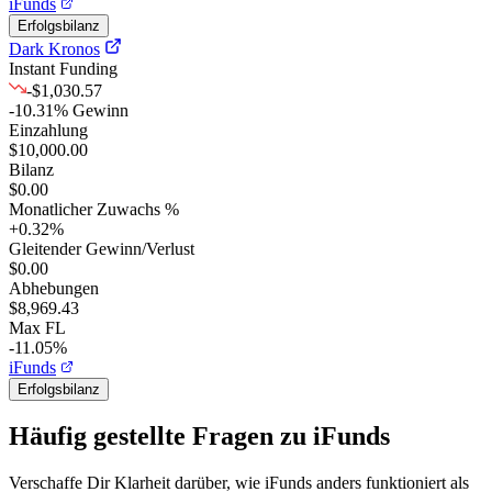
iFunds
Erfolgsbilanz
Dark Kronos
Instant Funding
-$1,030.57
-10.31
%
Gewinn
Einzahlung
$10,000.00
Bilanz
$0.00
Monatlicher Zuwachs %
+
0.32
%
Gleitender Gewinn/Verlust
$0.00
Abhebungen
$8,969.43
Max FL
-11.05%
iFunds
Erfolgsbilanz
Häufig gestellte Fragen zu iFunds
Verschaffe Dir Klarheit darüber, wie iFunds anders funktioniert als