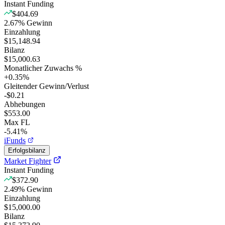
Instant Funding
$404.69
2.67
%
Gewinn
Einzahlung
$15,148.94
Bilanz
$15,000.63
Monatlicher Zuwachs %
+
0.35
%
Gleitender Gewinn/Verlust
-$0.21
Abhebungen
$553.00
Max FL
-5.41%
iFunds
Erfolgsbilanz
Market Fighter
Instant Funding
$372.90
2.49
%
Gewinn
Einzahlung
$15,000.00
Bilanz