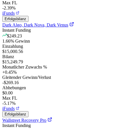
Max FL
-2.39%
iFunds
Erfolgsbilanz
Dark Algo, Dark Nova, Dark Venus
Instant Funding
$249.23
1.66
%
Gewinn
Einzahlung
$15,000.56
Bilanz
$15,249.79
Monatlicher Zuwachs %
+
0.45
%
Gleitender Gewinn/Verlust
-$269.16
Abhebungen
$0.00
Max FL
-5.17%
iFunds
Erfolgsbilanz
Wallstreet Recovery Pro
Instant Funding