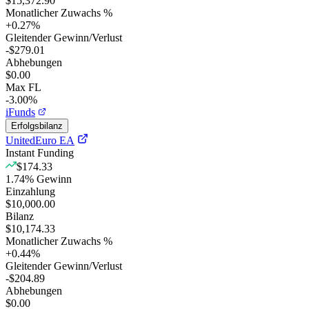
$15,372.90
Monatlicher Zuwachs %
+
0.27
%
Gleitender Gewinn/Verlust
-$279.01
Abhebungen
$0.00
Max FL
-3.00%
iFunds
Erfolgsbilanz
UnitedEuro EA
Instant Funding
$174.33
1.74
%
Gewinn
Einzahlung
$10,000.00
Bilanz
$10,174.33
Monatlicher Zuwachs %
+
0.44
%
Gleitender Gewinn/Verlust
-$204.89
Abhebungen
$0.00