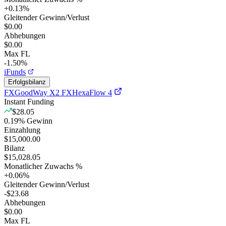
+
0.13
%
Gleitender Gewinn/Verlust
$0.00
Abhebungen
$0.00
Max FL
-1.50%
iFunds
Erfolgsbilanz
FXGoodWay X2 FXHexaFlow 4
Instant Funding
$28.05
0.19
%
Gewinn
Einzahlung
$15,000.00
Bilanz
$15,028.05
Monatlicher Zuwachs %
+
0.06
%
Gleitender Gewinn/Verlust
-$23.68
Abhebungen
$0.00
Max FL