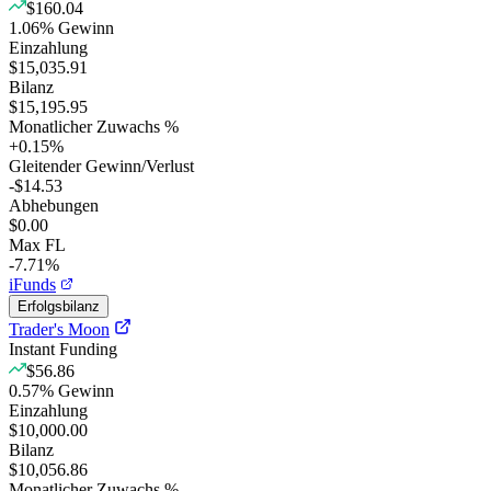
$160.04
1.06
%
Gewinn
Einzahlung
$15,035.91
Bilanz
$15,195.95
Monatlicher Zuwachs %
+
0.15
%
Gleitender Gewinn/Verlust
-$14.53
Abhebungen
$0.00
Max FL
-7.71%
iFunds
Erfolgsbilanz
Trader's Moon
Instant Funding
$56.86
0.57
%
Gewinn
Einzahlung
$10,000.00
Bilanz
$10,056.86
Monatlicher Zuwachs %