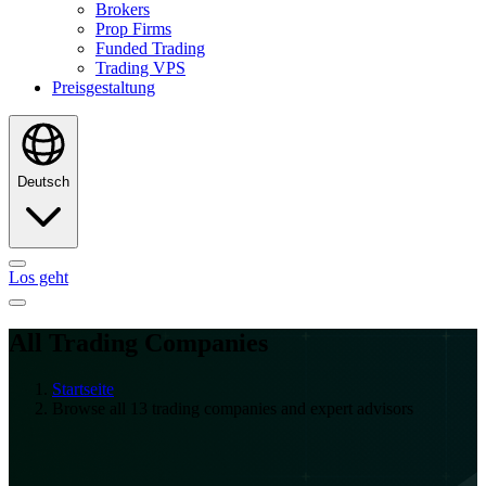
Brokers
Prop Firms
Funded Trading
Trading VPS
Preisgestaltung
Deutsch
Los geht
All Trading Companies
Startseite
Browse all 13 trading companies and expert advisors