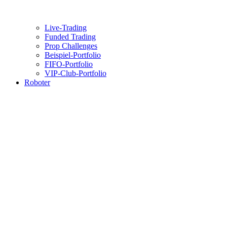
Live-Trading
Funded Trading
Prop Challenges
Beispiel-Portfolio
FIFO-Portfolio
VIP-Club-Portfolio
Roboter