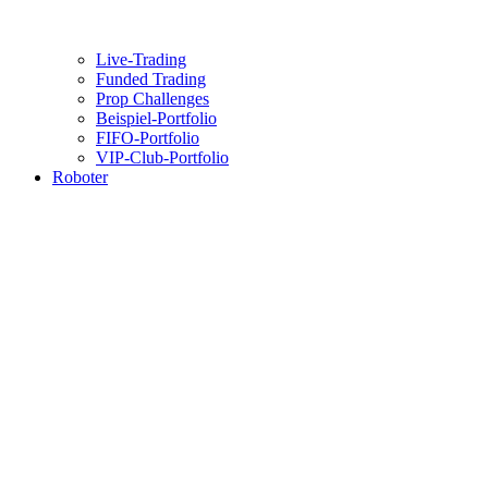
Live-Trading
Funded Trading
Prop Challenges
Beispiel-Portfolio
FIFO-Portfolio
VIP-Club-Portfolio
Roboter