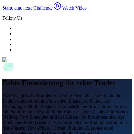
Starte eine neue Challenge
Watch Video
Follow Us
Echte Finanzierung für echte Trader
FXIFY agiert als Proprietary Trading Firm, die Tradern, die ihre
Evaluierungsprogramme bestehen, finanzierte Konten zur
Verfügung stellt. Im Gegensatz zu restriktiven Prop-Firmen wurde
die Plattform auf Flexibilität für Trader ausgelegt – algorithmisches
Trading, Grid-Strategien und das Halten von Positionen über das
Wochenende sind erlaubt. Mit verschiedenen Programmstrukturen
(Ein-Phasen, Zwei-Phasen, Instant Funding Optionen) und
Kontogrößen von 5.000 $ bis 400.000 $ kannst Du