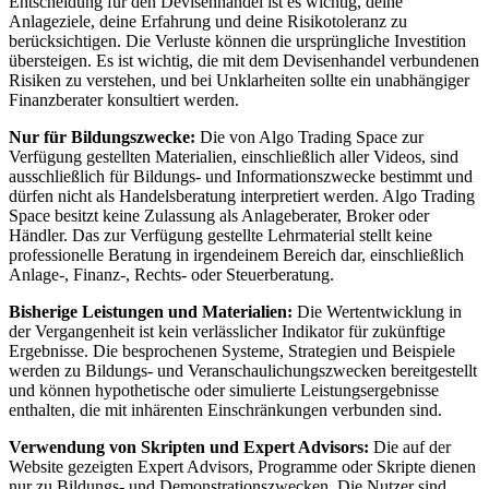
Entscheidung für den Devisenhandel ist es wichtig, deine
Anlageziele, deine Erfahrung und deine Risikotoleranz zu
berücksichtigen. Die Verluste können die ursprüngliche Investition
übersteigen. Es ist wichtig, die mit dem Devisenhandel verbundenen
Risiken zu verstehen, und bei Unklarheiten sollte ein unabhängiger
Finanzberater konsultiert werden.
Nur für Bildungszwecke:
Die von Algo Trading Space zur
Verfügung gestellten Materialien, einschließlich aller Videos, sind
ausschließlich für Bildungs- und Informationszwecke bestimmt und
dürfen nicht als Handelsberatung interpretiert werden. Algo Trading
Space besitzt keine Zulassung als Anlageberater, Broker oder
Händler. Das zur Verfügung gestellte Lehrmaterial stellt keine
professionelle Beratung in irgendeinem Bereich dar, einschließlich
Anlage-, Finanz-, Rechts- oder Steuerberatung.
Bisherige Leistungen und Materialien:
Die Wertentwicklung in
der Vergangenheit ist kein verlässlicher Indikator für zukünftige
Ergebnisse. Die besprochenen Systeme, Strategien und Beispiele
werden zu Bildungs- und Veranschaulichungszwecken bereitgestellt
und können hypothetische oder simulierte Leistungsergebnisse
enthalten, die mit inhärenten Einschränkungen verbunden sind.
Verwendung von Skripten und Expert Advisors:
Die auf der
Website gezeigten Expert Advisors, Programme oder Skripte dienen
nur zu Bildungs- und Demonstrationszwecken. Die Nutzer sind