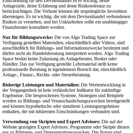
Entscheidung für den Devisenhandel ist es wichtig, deine
Anlageziele, deine Erfahrung und deine Risikotoleranz zu
berücksichtigen. Die Verluste können die ursprüngliche Investition
übersteigen. Es ist wichtig, die mit dem Devisenhandel verbundenen
Risiken zu verstehen, und bei Unklarheiten sollte ein unabhängiger
Finanzberater konsultiert werden.
Nur für Bildungszwecke:
Die von Algo Trading Space zur
Verfügung gestellten Materialien, einschließlich aller Videos, sind
ausschließlich für Bildungs- und Informationszwecke bestimmt und
dürfen nicht als Handelsberatung interpretiert werden. Algo Trading
Space besitzt keine Zulassung als Anlageberater, Broker oder
Händler. Das zur Verfügung gestellte Lehrmaterial stellt keine
professionelle Beratung in irgendeinem Bereich dar, einschließlich
Anlage-, Finanz-, Rechts- oder Steuerberatung.
Bisherige Leistungen und Materialien:
Die Wertentwicklung in
der Vergangenheit ist kein verlässlicher Indikator für zukünftige
Ergebnisse. Die besprochenen Systeme, Strategien und Beispiele
werden zu Bildungs- und Veranschaulichungszwecken bereitgestellt
und können hypothetische oder simulierte Leistungsergebnisse
enthalten, die mit inhärenten Einschränkungen verbunden sind.
Verwendung von Skripten und Expert Advisors:
Die auf der
Website gezeigten Expert Advisors, Programme oder Skripte dienen
nur zu Bildungs- und Demonstrationszwecken. Die Nutzer sind