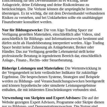
Entscheidung für den Devisenhandel ist es wichtig, deine
Anlageziele, deine Erfahrung und deine Risikotoleranz zu
berücksichtigen. Die Verluste können die ursprüngliche Investition
übersteigen. Es ist wichtig, die mit dem Devisenhandel verbundenen
Risiken zu verstehen, und bei Unklarheiten sollte ein unabhängiger
Finanzberater konsultiert werden.
Nur für Bildungszwecke:
Die von Algo Trading Space zur
Verfügung gestellten Materialien, einschließlich aller Videos, sind
ausschließlich für Bildungs- und Informationszwecke bestimmt und
dürfen nicht als Handelsberatung interpretiert werden. Algo Trading
Space besitzt keine Zulassung als Anlageberater, Broker oder
Händler. Das zur Verfügung gestellte Lehrmaterial stellt keine
professionelle Beratung in irgendeinem Bereich dar, einschließlich
Anlage-, Finanz-, Rechts- oder Steuerberatung.
Bisherige Leistungen und Materialien:
Die Wertentwicklung in
der Vergangenheit ist kein verlässlicher Indikator für zukünftige
Ergebnisse. Die besprochenen Systeme, Strategien und Beispiele
werden zu Bildungs- und Veranschaulichungszwecken bereitgestellt
und können hypothetische oder simulierte Leistungsergebnisse
enthalten, die mit inhärenten Einschränkungen verbunden sind.
Verwendung von Skripten und Expert Advisors:
Die auf der
Website gezeigten Expert Advisors, Programme oder Skripte dienen
nur zu Bildungs- und Demonstrationszwecken. Die Nutzer sind