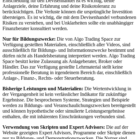
Entscheidung für den Devisenhandel ist es wichtig, deine
Anlageziele, deine Erfahrung und deine Risikotoleranz zu
berücksichtigen. Die Verluste können die ursprüngliche Investition
übersteigen. Es ist wichtig, die mit dem Devisenhandel verbundenen
Risiken zu verstehen, und bei Unklarheiten sollte ein unabhängiger
Finanzberater konsultiert werden.
Nur für Bildungszwecke:
Die von Algo Trading Space zur
Verfügung gestellten Materialien, einschließlich aller Videos, sind
ausschließlich für Bildungs- und Informationszwecke bestimmt und
dürfen nicht als Handelsberatung interpretiert werden. Algo Trading
Space besitzt keine Zulassung als Anlageberater, Broker oder
Händler. Das zur Verfügung gestellte Lehrmaterial stellt keine
professionelle Beratung in irgendeinem Bereich dar, einschließlich
Anlage-, Finanz-, Rechts- oder Steuerberatung.
Bisherige Leistungen und Materialien:
Die Wertentwicklung in
der Vergangenheit ist kein verlässlicher Indikator für zukünftige
Ergebnisse. Die besprochenen Systeme, Strategien und Beispiele
werden zu Bildungs- und Veranschaulichungszwecken bereitgestellt
und können hypothetische oder simulierte Leistungsergebnisse
enthalten, die mit inhärenten Einschränkungen verbunden sind.
Verwendung von Skripten und Expert Advisors:
Die auf der
Website gezeigten Expert Advisors, Programme oder Skripte dienen
nur zu Bildungs- und Demonstrationszwecken. Die Nutzer sind