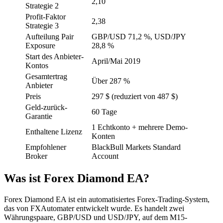
2,10
Strategie 2
Profit-Faktor
2,38
Strategie 3
Aufteilung Pair
GBP/USD 71,2 %, USD/JPY
Exposure
28,8 %
Start des Anbieter-
April/Mai 2019
Kontos
Gesamtertrag
Über 287 %
Anbieter
Preis
297 $ (reduziert von 487 $)
Geld-zurück-
60 Tage
Garantie
1 Echtkonto + mehrere Demo-
Enthaltene Lizenz
Konten
Empfohlener
BlackBull Markets Standard
Broker
Account
Was ist Forex Diamond EA?
Forex Diamond EA ist ein automatisiertes Forex-Trading-System,
das von FXAutomater entwickelt wurde. Es handelt zwei
Währungspaare, GBP/USD und USD/JPY, auf dem M15-