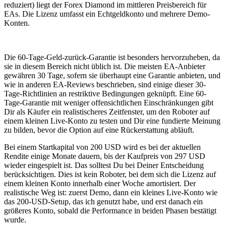
reduziert) liegt der Forex Diamond im mittleren Preisbereich für
EAs. Die Lizenz umfasst ein Echtgeldkonto und mehrere Demo-
Konten.
Die 60-Tage-Geld-zurück-Garantie ist besonders hervorzuheben, da
sie in diesem Bereich nicht üblich ist. Die meisten EA-Anbieter
gewähren 30 Tage, sofern sie überhaupt eine Garantie anbieten, und
wie in anderen EA-Reviews beschrieben, sind einige dieser 30-
Tage-Richtlinien an restriktive Bedingungen geknüpft. Eine 60-
Tage-Garantie mit weniger offensichtlichen Einschränkungen gibt
Dir als Käufer ein realistischeres Zeitfenster, um den Roboter auf
einem kleinen Live-Konto zu testen und Dir eine fundierte Meinung
zu bilden, bevor die Option auf eine Rückerstattung abläuft.
Bei einem Startkapital von 200 USD wird es bei der aktuellen
Rendite einige Monate dauern, bis der Kaufpreis von 297 USD
wieder eingespielt ist. Das solltest Du bei Deiner Entscheidung
berücksichtigen. Dies ist kein Roboter, bei dem sich die Lizenz auf
einem kleinen Konto innerhalb einer Woche amortisiert. Der
realistische Weg ist: zuerst Demo, dann ein kleines Live-Konto wie
das 200-USD-Setup, das ich genutzt habe, und erst danach ein
größeres Konto, sobald die Performance in beiden Phasen bestätigt
wurde.