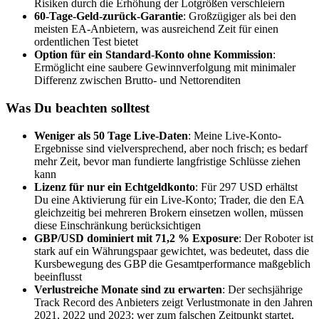
Risiken durch die Erhöhung der Lotgrößen verschleiern
60-Tage-Geld-zurück-Garantie
: Großzügiger als bei den
meisten EA-Anbietern, was ausreichend Zeit für einen
ordentlichen Test bietet
Option für ein Standard-Konto ohne Kommission
:
Ermöglicht eine saubere Gewinnverfolgung mit minimaler
Differenz zwischen Brutto- und Nettorenditen
Was Du beachten solltest
Weniger als 50 Tage Live-Daten
: Meine Live-Konto-
Ergebnisse sind vielversprechend, aber noch frisch; es bedarf
mehr Zeit, bevor man fundierte langfristige Schlüsse ziehen
kann
Lizenz für nur ein Echtgeldkonto
: Für 297 USD erhältst
Du eine Aktivierung für ein Live-Konto; Trader, die den EA
gleichzeitig bei mehreren Brokern einsetzen wollen, müssen
diese Einschränkung berücksichtigen
GBP/USD dominiert mit 71,2 % Exposure
: Der Roboter ist
stark auf ein Währungspaar gewichtet, was bedeutet, dass die
Kursbewegung des GBP die Gesamtperformance maßgeblich
beeinflusst
Verlustreiche Monate sind zu erwarten
: Der sechsjährige
Track Record des Anbieters zeigt Verlustmonate in den Jahren
2021, 2022 und 2023; wer zum falschen Zeitpunkt startet,