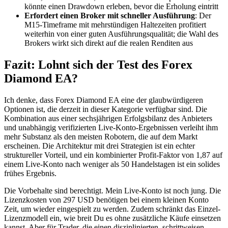
könnte einen Drawdown erleben, bevor die Erholung eintritt
Erfordert einen Broker mit schneller Ausführung
: Der
M15-Timeframe mit mehrstündigen Haltezeiten profitiert
weiterhin von einer guten Ausführungsqualität; die Wahl des
Brokers wirkt sich direkt auf die realen Renditen aus
Fazit: Lohnt sich der Test des Forex
Diamond EA?
Ich denke, dass Forex Diamond EA eine der glaubwürdigeren
Optionen ist, die derzeit in dieser Kategorie verfügbar sind. Die
Kombination aus einer sechsjährigen Erfolgsbilanz des Anbieters
und unabhängig verifizierten Live-Konto-Ergebnissen verleiht ihm
mehr Substanz als den meisten Robotern, die auf dem Markt
erscheinen. Die Architektur mit drei Strategien ist ein echter
struktureller Vorteil, und ein kombinierter Profit-Faktor von 1,87 auf
einem Live-Konto nach weniger als 50 Handelstagen ist ein solides
frühes Ergebnis.
Die Vorbehalte sind berechtigt. Mein Live-Konto ist noch jung. Die
Lizenzkosten von 297 USD benötigen bei einem kleinen Konto
Zeit, um wieder eingespielt zu werden. Zudem schränkt das Einzel-
Lizenzmodell ein, wie breit Du es ohne zusätzliche Käufe einsetzen
kannst. Aber für Trader, die einen disziplinierten, schrittweisen