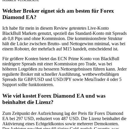
Welcher Broker eignet sich am besten für Forex
Diamond EA?
Ich habe für mein in diesem Review getestetes Live-Konto
BlackBull Markets genutzt, speziell das Standard-Konto mit Spreads
ab 0,8 Pips und ohne Kommission. Die kommissionsfreie Struktur
hält die Lücke zwischen Brutto- und Nettogewinn minimal, was bei
einem Roboter, der mehrfach auf M15 handelt, entscheidend ist.
Für größere Konten bietet das ECN Prime Konto von BlackBull
niedrigere Spreads mit einer Kommission pro Trade, was bei
höheren Lotgrößen zu besseren Nettoergebnissen führen kann. Jeder
regulierte Broker mit schneller Ausführung, wettbewerbsfähigen
Spreads für GBP/USD und USD/JPY sowie MetaTrader 4 oder 5
Support sollte funktionieren.
Wie viel kostet Forex Diamond EA und was
beinhaltet die Lizenz?
Zum Zeitpunkt der Aufzeichnung lag der Preis für Forex Diamond
EA bei 297 USD, reduziert von 487 USD. Die Lizenz beinhaltet die
Aktivierung eines Echtgeldkontos sowie mehrerer Demokonten.
Der Anbieter gewährt eine 60-tägige Geld-zurück-Garantie, was