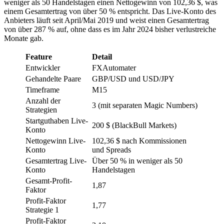
weniger als 50 Handelstagen einen Nettogewinn von 102,36 $, was
einem Gesamtertrag von über 50 % entspricht. Das Live-Konto des
Anbieters läuft seit April/Mai 2019 und weist einen Gesamtertrag
von über 287 % auf, ohne dass es im Jahr 2024 bisher verlustreiche
Monate gab.
Feature
Detail
Entwickler
FXAutomater
Gehandelte Paare
GBP/USD und USD/JPY
Timeframe
M15
Anzahl der
3 (mit separaten Magic Numbers)
Strategien
Startguthaben Live-
200 $ (BlackBull Markets)
Konto
Nettogewinn Live-
102,36 $ nach Kommissionen
Konto
und Spreads
Gesamtertrag Live-
Über 50 % in weniger als 50
Konto
Handelstagen
Gesamt-Profit-
1,87
Faktor
Profit-Faktor
1,77
Strategie 1
Profit-Faktor