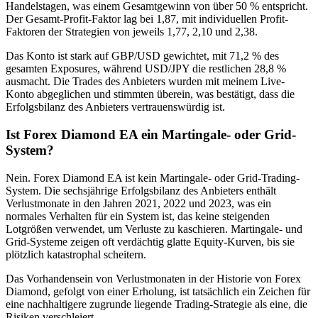
Handelstagen, was einem Gesamtgewinn von über 50 % entspricht.
Der Gesamt-Profit-Faktor lag bei 1,87, mit individuellen Profit-
Faktoren der Strategien von jeweils 1,77, 2,10 und 2,38.
Das Konto ist stark auf GBP/USD gewichtet, mit 71,2 % des
gesamten Exposures, während USD/JPY die restlichen 28,8 %
ausmacht. Die Trades des Anbieters wurden mit meinem Live-
Konto abgeglichen und stimmten überein, was bestätigt, dass die
Erfolgsbilanz des Anbieters vertrauenswürdig ist.
Ist Forex Diamond EA ein Martingale- oder Grid-
System?
Nein. Forex Diamond EA ist kein Martingale- oder Grid-Trading-
System. Die sechsjährige Erfolgsbilanz des Anbieters enthält
Verlustmonate in den Jahren 2021, 2022 und 2023, was ein
normales Verhalten für ein System ist, das keine steigenden
Lotgrößen verwendet, um Verluste zu kaschieren. Martingale- und
Grid-Systeme zeigen oft verdächtig glatte Equity-Kurven, bis sie
plötzlich katastrophal scheitern.
Das Vorhandensein von Verlustmonaten in der Historie von Forex
Diamond, gefolgt von einer Erholung, ist tatsächlich ein Zeichen für
eine nachhaltigere zugrunde liegende Trading-Strategie als eine, die
Risiken verschleiert.