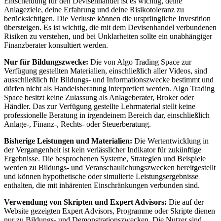
Entscheidung für den Devisenhandel ist es wichtig, deine
Anlageziele, deine Erfahrung und deine Risikotoleranz zu
berücksichtigen. Die Verluste können die ursprüngliche Investition
übersteigen. Es ist wichtig, die mit dem Devisenhandel verbundenen
Risiken zu verstehen, und bei Unklarheiten sollte ein unabhängiger
Finanzberater konsultiert werden.
Nur für Bildungszwecke:
Die von Algo Trading Space zur
Verfügung gestellten Materialien, einschließlich aller Videos, sind
ausschließlich für Bildungs- und Informationszwecke bestimmt und
dürfen nicht als Handelsberatung interpretiert werden. Algo Trading
Space besitzt keine Zulassung als Anlageberater, Broker oder
Händler. Das zur Verfügung gestellte Lehrmaterial stellt keine
professionelle Beratung in irgendeinem Bereich dar, einschließlich
Anlage-, Finanz-, Rechts- oder Steuerberatung.
Bisherige Leistungen und Materialien:
Die Wertentwicklung in
der Vergangenheit ist kein verlässlicher Indikator für zukünftige
Ergebnisse. Die besprochenen Systeme, Strategien und Beispiele
werden zu Bildungs- und Veranschaulichungszwecken bereitgestellt
und können hypothetische oder simulierte Leistungsergebnisse
enthalten, die mit inhärenten Einschränkungen verbunden sind.
Verwendung von Skripten und Expert Advisors:
Die auf der
Website gezeigten Expert Advisors, Programme oder Skripte dienen
nur zu Bildungs- und Demonstrationszwecken. Die Nutzer sind