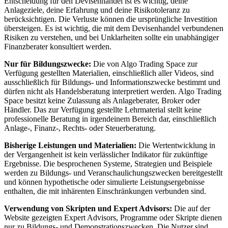
Entscheidung für den Devisenhandel ist es wichtig, deine
Anlageziele, deine Erfahrung und deine Risikotoleranz zu
berücksichtigen. Die Verluste können die ursprüngliche Investition
übersteigen. Es ist wichtig, die mit dem Devisenhandel verbundenen
Risiken zu verstehen, und bei Unklarheiten sollte ein unabhängiger
Finanzberater konsultiert werden.
Nur für Bildungszwecke:
Die von Algo Trading Space zur
Verfügung gestellten Materialien, einschließlich aller Videos, sind
ausschließlich für Bildungs- und Informationszwecke bestimmt und
dürfen nicht als Handelsberatung interpretiert werden. Algo Trading
Space besitzt keine Zulassung als Anlageberater, Broker oder
Händler. Das zur Verfügung gestellte Lehrmaterial stellt keine
professionelle Beratung in irgendeinem Bereich dar, einschließlich
Anlage-, Finanz-, Rechts- oder Steuerberatung.
Bisherige Leistungen und Materialien:
Die Wertentwicklung in
der Vergangenheit ist kein verlässlicher Indikator für zukünftige
Ergebnisse. Die besprochenen Systeme, Strategien und Beispiele
werden zu Bildungs- und Veranschaulichungszwecken bereitgestellt
und können hypothetische oder simulierte Leistungsergebnisse
enthalten, die mit inhärenten Einschränkungen verbunden sind.
Verwendung von Skripten und Expert Advisors:
Die auf der
Website gezeigten Expert Advisors, Programme oder Skripte dienen
nur zu Bildungs- und Demonstrationszwecken. Die Nutzer sind