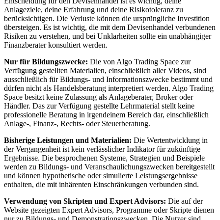
Entscheidung für den Devisenhandel ist es wichtig, deine
Anlageziele, deine Erfahrung und deine Risikotoleranz zu
berücksichtigen. Die Verluste können die ursprüngliche Investition
übersteigen. Es ist wichtig, die mit dem Devisenhandel verbundenen
Risiken zu verstehen, und bei Unklarheiten sollte ein unabhängiger
Finanzberater konsultiert werden.
Nur für Bildungszwecke:
Die von Algo Trading Space zur
Verfügung gestellten Materialien, einschließlich aller Videos, sind
ausschließlich für Bildungs- und Informationszwecke bestimmt und
dürfen nicht als Handelsberatung interpretiert werden. Algo Trading
Space besitzt keine Zulassung als Anlageberater, Broker oder
Händler. Das zur Verfügung gestellte Lehrmaterial stellt keine
professionelle Beratung in irgendeinem Bereich dar, einschließlich
Anlage-, Finanz-, Rechts- oder Steuerberatung.
Bisherige Leistungen und Materialien:
Die Wertentwicklung in
der Vergangenheit ist kein verlässlicher Indikator für zukünftige
Ergebnisse. Die besprochenen Systeme, Strategien und Beispiele
werden zu Bildungs- und Veranschaulichungszwecken bereitgestellt
und können hypothetische oder simulierte Leistungsergebnisse
enthalten, die mit inhärenten Einschränkungen verbunden sind.
Verwendung von Skripten und Expert Advisors:
Die auf der
Website gezeigten Expert Advisors, Programme oder Skripte dienen
nur zu Bildungs- und Demonstrationszwecken. Die Nutzer sind