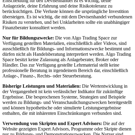
Entscheidung für den Devisenhandel ist es wichtig, deine
Anlageziele, deine Erfahrung und deine Risikotoleranz zu
berücksichtigen. Die Verluste können die ursprüngliche Investition
übersteigen. Es ist wichtig, die mit dem Devisenhandel verbundenen
Risiken zu verstehen, und bei Unklarheiten sollte ein unabhängiger
Finanzberater konsultiert werden.
Nur für Bildungszwecke:
Die von Algo Trading Space zur
Verfügung gestellten Materialien, einschließlich aller Videos, sind
ausschließlich für Bildungs- und Informationszwecke bestimmt und
dürfen nicht als Handelsberatung interpretiert werden. Algo Trading
Space besitzt keine Zulassung als Anlageberater, Broker oder
Händler. Das zur Verfügung gestellte Lehrmaterial stellt keine
professionelle Beratung in irgendeinem Bereich dar, einschließlich
Anlage-, Finanz-, Rechts- oder Steuerberatung.
Bisherige Leistungen und Materialien:
Die Wertentwicklung in
der Vergangenheit ist kein verlässlicher Indikator für zukünftige
Ergebnisse. Die besprochenen Systeme, Strategien und Beispiele
werden zu Bildungs- und Veranschaulichungszwecken bereitgestellt
und können hypothetische oder simulierte Leistungsergebnisse
enthalten, die mit inhärenten Einschränkungen verbunden sind.
Verwendung von Skripten und Expert Advisors:
Die auf der
Website gezeigten Expert Advisors, Programme oder Skripte dienen
nur zu Bildungs- und Demonstrationszwecken. Die Nutzer sind