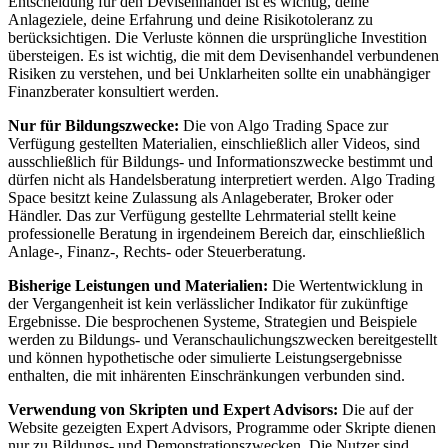
Entscheidung für den Devisenhandel ist es wichtig, deine
Anlageziele, deine Erfahrung und deine Risikotoleranz zu
berücksichtigen. Die Verluste können die ursprüngliche Investition
übersteigen. Es ist wichtig, die mit dem Devisenhandel verbundenen
Risiken zu verstehen, und bei Unklarheiten sollte ein unabhängiger
Finanzberater konsultiert werden.
Nur für Bildungszwecke:
Die von Algo Trading Space zur
Verfügung gestellten Materialien, einschließlich aller Videos, sind
ausschließlich für Bildungs- und Informationszwecke bestimmt und
dürfen nicht als Handelsberatung interpretiert werden. Algo Trading
Space besitzt keine Zulassung als Anlageberater, Broker oder
Händler. Das zur Verfügung gestellte Lehrmaterial stellt keine
professionelle Beratung in irgendeinem Bereich dar, einschließlich
Anlage-, Finanz-, Rechts- oder Steuerberatung.
Bisherige Leistungen und Materialien:
Die Wertentwicklung in
der Vergangenheit ist kein verlässlicher Indikator für zukünftige
Ergebnisse. Die besprochenen Systeme, Strategien und Beispiele
werden zu Bildungs- und Veranschaulichungszwecken bereitgestellt
und können hypothetische oder simulierte Leistungsergebnisse
enthalten, die mit inhärenten Einschränkungen verbunden sind.
Verwendung von Skripten und Expert Advisors:
Die auf der
Website gezeigten Expert Advisors, Programme oder Skripte dienen
nur zu Bildungs- und Demonstrationszwecken. Die Nutzer sind