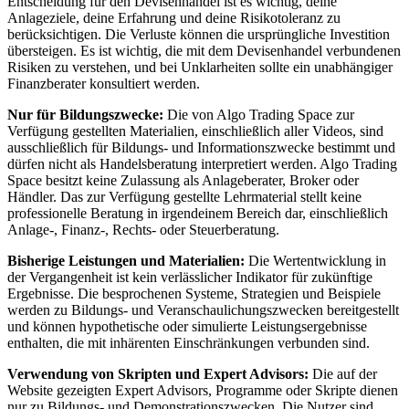
Entscheidung für den Devisenhandel ist es wichtig, deine
Anlageziele, deine Erfahrung und deine Risikotoleranz zu
berücksichtigen. Die Verluste können die ursprüngliche Investition
übersteigen. Es ist wichtig, die mit dem Devisenhandel verbundenen
Risiken zu verstehen, und bei Unklarheiten sollte ein unabhängiger
Finanzberater konsultiert werden.
Nur für Bildungszwecke:
Die von Algo Trading Space zur
Verfügung gestellten Materialien, einschließlich aller Videos, sind
ausschließlich für Bildungs- und Informationszwecke bestimmt und
dürfen nicht als Handelsberatung interpretiert werden. Algo Trading
Space besitzt keine Zulassung als Anlageberater, Broker oder
Händler. Das zur Verfügung gestellte Lehrmaterial stellt keine
professionelle Beratung in irgendeinem Bereich dar, einschließlich
Anlage-, Finanz-, Rechts- oder Steuerberatung.
Bisherige Leistungen und Materialien:
Die Wertentwicklung in
der Vergangenheit ist kein verlässlicher Indikator für zukünftige
Ergebnisse. Die besprochenen Systeme, Strategien und Beispiele
werden zu Bildungs- und Veranschaulichungszwecken bereitgestellt
und können hypothetische oder simulierte Leistungsergebnisse
enthalten, die mit inhärenten Einschränkungen verbunden sind.
Verwendung von Skripten und Expert Advisors:
Die auf der
Website gezeigten Expert Advisors, Programme oder Skripte dienen
nur zu Bildungs- und Demonstrationszwecken. Die Nutzer sind