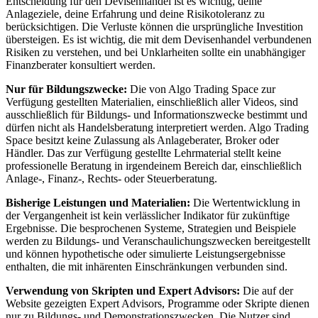
Entscheidung für den Devisenhandel ist es wichtig, deine
Anlageziele, deine Erfahrung und deine Risikotoleranz zu
berücksichtigen. Die Verluste können die ursprüngliche Investition
übersteigen. Es ist wichtig, die mit dem Devisenhandel verbundenen
Risiken zu verstehen, und bei Unklarheiten sollte ein unabhängiger
Finanzberater konsultiert werden.
Nur für Bildungszwecke:
Die von Algo Trading Space zur
Verfügung gestellten Materialien, einschließlich aller Videos, sind
ausschließlich für Bildungs- und Informationszwecke bestimmt und
dürfen nicht als Handelsberatung interpretiert werden. Algo Trading
Space besitzt keine Zulassung als Anlageberater, Broker oder
Händler. Das zur Verfügung gestellte Lehrmaterial stellt keine
professionelle Beratung in irgendeinem Bereich dar, einschließlich
Anlage-, Finanz-, Rechts- oder Steuerberatung.
Bisherige Leistungen und Materialien:
Die Wertentwicklung in
der Vergangenheit ist kein verlässlicher Indikator für zukünftige
Ergebnisse. Die besprochenen Systeme, Strategien und Beispiele
werden zu Bildungs- und Veranschaulichungszwecken bereitgestellt
und können hypothetische oder simulierte Leistungsergebnisse
enthalten, die mit inhärenten Einschränkungen verbunden sind.
Verwendung von Skripten und Expert Advisors:
Die auf der
Website gezeigten Expert Advisors, Programme oder Skripte dienen
nur zu Bildungs- und Demonstrationszwecken. Die Nutzer sind