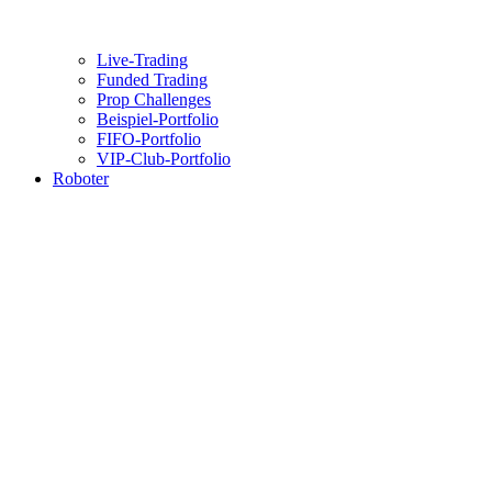
Live-Trading
Funded Trading
Prop Challenges
Beispiel-Portfolio
FIFO-Portfolio
VIP-Club-Portfolio
Roboter