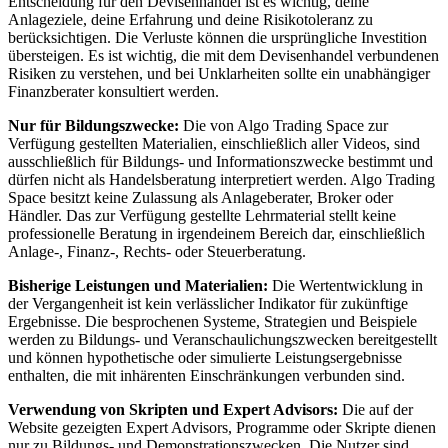
Entscheidung für den Devisenhandel ist es wichtig, deine
Anlageziele, deine Erfahrung und deine Risikotoleranz zu
berücksichtigen. Die Verluste können die ursprüngliche Investition
übersteigen. Es ist wichtig, die mit dem Devisenhandel verbundenen
Risiken zu verstehen, und bei Unklarheiten sollte ein unabhängiger
Finanzberater konsultiert werden.
Nur für Bildungszwecke:
Die von Algo Trading Space zur
Verfügung gestellten Materialien, einschließlich aller Videos, sind
ausschließlich für Bildungs- und Informationszwecke bestimmt und
dürfen nicht als Handelsberatung interpretiert werden. Algo Trading
Space besitzt keine Zulassung als Anlageberater, Broker oder
Händler. Das zur Verfügung gestellte Lehrmaterial stellt keine
professionelle Beratung in irgendeinem Bereich dar, einschließlich
Anlage-, Finanz-, Rechts- oder Steuerberatung.
Bisherige Leistungen und Materialien:
Die Wertentwicklung in
der Vergangenheit ist kein verlässlicher Indikator für zukünftige
Ergebnisse. Die besprochenen Systeme, Strategien und Beispiele
werden zu Bildungs- und Veranschaulichungszwecken bereitgestellt
und können hypothetische oder simulierte Leistungsergebnisse
enthalten, die mit inhärenten Einschränkungen verbunden sind.
Verwendung von Skripten und Expert Advisors:
Die auf der
Website gezeigten Expert Advisors, Programme oder Skripte dienen
nur zu Bildungs- und Demonstrationszwecken. Die Nutzer sind