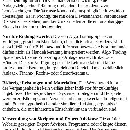
Entscheidung für den Devisenhandel ist es wichtig, deine
Anlageziele, deine Erfahrung und deine Risikotoleranz zu
berücksichtigen. Die Verluste können die ursprüngliche Investition
übersteigen. Es ist wichtig, die mit dem Devisenhandel verbundenen
Risiken zu verstehen, und bei Unklarheiten sollte ein unabhängiger
Finanzberater konsultiert werden.
Nur für Bildungszwecke:
Die von Algo Trading Space zur
Verfügung gestellten Materialien, einschließlich aller Videos, sind
ausschließlich für Bildungs- und Informationszwecke bestimmt und
dürfen nicht als Handelsberatung interpretiert werden. Algo Trading
Space besitzt keine Zulassung als Anlageberater, Broker oder
Händler. Das zur Verfügung gestellte Lehrmaterial stellt keine
professionelle Beratung in irgendeinem Bereich dar, einschließlich
Anlage-, Finanz-, Rechts- oder Steuerberatung.
Bisherige Leistungen und Materialien:
Die Wertentwicklung in
der Vergangenheit ist kein verlässlicher Indikator für zukünftige
Ergebnisse. Die besprochenen Systeme, Strategien und Beispiele
werden zu Bildungs- und Veranschaulichungszwecken bereitgestellt
und können hypothetische oder simulierte Leistungsergebnisse
enthalten, die mit inhärenten Einschränkungen verbunden sind.
Verwendung von Skripten und Expert Advisors:
Die auf der
Website gezeigten Expert Advisors, Programme oder Skripte dienen
nur zu Bildungs- und Demonstrationszwecken. Die Nutzer sind