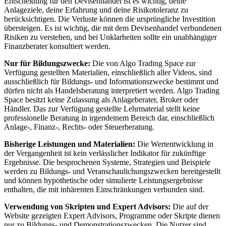
Entscheidung für den Devisenhandel ist es wichtig, deine
Anlageziele, deine Erfahrung und deine Risikotoleranz zu
berücksichtigen. Die Verluste können die ursprüngliche Investition
übersteigen. Es ist wichtig, die mit dem Devisenhandel verbundenen
Risiken zu verstehen, und bei Unklarheiten sollte ein unabhängiger
Finanzberater konsultiert werden.
Nur für Bildungszwecke:
Die von Algo Trading Space zur
Verfügung gestellten Materialien, einschließlich aller Videos, sind
ausschließlich für Bildungs- und Informationszwecke bestimmt und
dürfen nicht als Handelsberatung interpretiert werden. Algo Trading
Space besitzt keine Zulassung als Anlageberater, Broker oder
Händler. Das zur Verfügung gestellte Lehrmaterial stellt keine
professionelle Beratung in irgendeinem Bereich dar, einschließlich
Anlage-, Finanz-, Rechts- oder Steuerberatung.
Bisherige Leistungen und Materialien:
Die Wertentwicklung in
der Vergangenheit ist kein verlässlicher Indikator für zukünftige
Ergebnisse. Die besprochenen Systeme, Strategien und Beispiele
werden zu Bildungs- und Veranschaulichungszwecken bereitgestellt
und können hypothetische oder simulierte Leistungsergebnisse
enthalten, die mit inhärenten Einschränkungen verbunden sind.
Verwendung von Skripten und Expert Advisors:
Die auf der
Website gezeigten Expert Advisors, Programme oder Skripte dienen
nur zu Bildungs- und Demonstrationszwecken. Die Nutzer sind